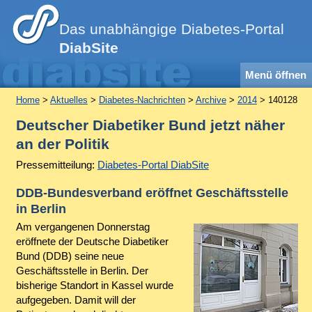
Das unabhängige Diabetes-Portal
DiabSite
Menü öffnen
Home
>
Aktuelles
>
Diabetes-Nachrichten
>
Archive
>
2014
> 140128
Deutscher Diabetiker Bund jetzt näher
an der Politik
Pressemitteilung:
Diabetes-Portal DiabSite
DDB-Bundesverband eröffnet Geschäftsstelle
in Berlin
Am vergangenen Donnerstag
eröffnete der Deutsche Diabetiker
Bund (DDB) seine neue
Geschäftsstelle in Berlin. Der
bisherige Standort in Kassel wurde
aufgegeben. Damit will der