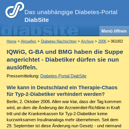
Das unabhängige Diabetes-Portal
DiabSite
Menü öffnen
Home
>
Aktuelles
>
Diabetes-Nachrichten
>
Archive
>
2006
> 061002
IQWiG, G-BA und BMG haben die Suppe
angerichtet - Diabetiker dürfen sie nun
auslöffeln.
Pressemitteilung:
Diabetes-Portal DiabSite
Wie kann in Deutschland ein Therapie-Chaos
für Typ-2-Diabetiker verhindert werden?
Berlin, 2. Oktober 2006. Allen war klar, dass der Tag kommen
wird, an dem die Änderung der Arzneimittel-Richtlinie in Kraft
tritt und die Krankenkassen für Typ-2-Diabetiker keine
kurzwirksamen Insulinanaloga mehr übernehmen. Seit dem
29. September ist diese Änderung nun Gesetz - und niemand