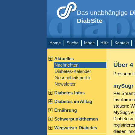
Das unabhängige Di
DiabSite
Home
Suche
Inhalt
Hilfe
Kontakt
Aktuelles
Über 4 
Nachrichten
Diabetes-Kalender
Pressemitt
Gesundheitspolitik
Newsletter
mySugr 
Diabetes-Infos
Per Smartp
Insulinmen
Diabetes im Alltag
steuern: Wa
Ernährung
MySugr, ein
Diabetesma
Schwerpunktthemen
registriert
Wegweiser Diabetes
diesen inno