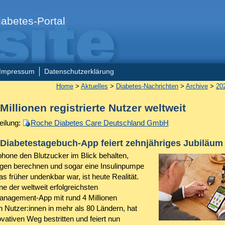
abetes-Portal
Impressum
Datenschutzerklärung
Home
>
Aktuelles
>
Diabetes-Nachrichten
>
Archive
>
20
Millionen registrierte Nutzer weltweit
eilung:
Roche Diabetes Care Deutschland GmbH
Diabetestagebuch-App feiert zehnjähriges Jubiläum
hone den Blutzucker im Blick behalten,
gen berechnen und sogar eine Insulinpumpe
s früher undenkbar war, ist heute Realität.
e der weltweit erfolgreichsten
nagement-App mit rund 4 Millionen
en Nutzer:innen in mehr als 80 Ländern, hat
vativen Weg bestritten und feiert nun