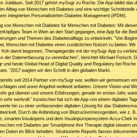
es Jubiläum. Seit 2017 gehört mySugr zu Roche. Die App bildet das di
im Alltag von Menschen mit Diabetes und eine wichtige Schnittstelle
em integrierten Personalisierten Diabetes Management (iPDM).
g von Menschen mit Diabetes für Menschen mit Diabetes: Mit dieser 
ierköpfiges Team in Wien an den Start gegangen, eine App für die Bed
erungen und Themen des Diabetesalltags zu entwickeln. "Von Begin
iel, Menschen mit Diabetes einen zusätzlichen Nutzen zu bieten. Wir
 früh damit begonnen, Therapiegeräte mit der mySugr App zu verbin
s der Datenerfassung zu vereinfachen", berichtet Michael Forisch, 
 und heute Global Head of Digital Quality and Regulatory bei Roche
re. "2017 wagten wir den Schritt in den globalen Markt.
ereits seit 2014 Partner von mySugr war, wollten wir gemeinsam ei
fschlagen und unser Angebot weltweit anbieten. Unsere Vision und We
ehr gut überein und unsere Erfahrungen, gerade im ersten Jahr, ware
n sehr wertvoll." Inzwischen hat sich die App von einem digitalen Tag
werte hin zu einer umfassenden digitalen Lösung für das Diabetes
entwickelt. Durch die Anbindung von Blutzuckermessgeräten, wie z. B
, smarten Insulinpens und dem Insulinpumpensystem Accu-Chek In
schen mit Diabetes per Smartphone ihre Therapie digital steuern un
gen Daten im Blick behalten. Strukturierte Reports fassen dokumentie