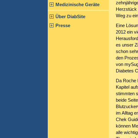
zehnjährig
Medizinische Geräte
Herzstück 
Weg zu ein
Über DiabSite
Presse
Eine Lösun
2012 ein v
Herausford
es unser Z
schon sehr
den Prozes
von mySugr
Diabetes Ca
Da Roche b
Kapitel au
stimmten s
beide Seite
Blutzucker
im Alltag 
Chek Guide
können Men
alle wichti