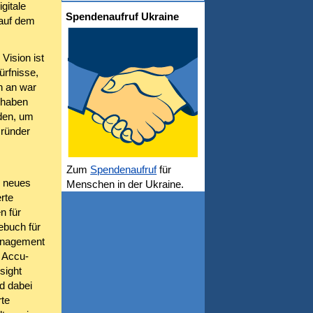
gitale
Spendenaufruf Ukraine
 auf dem
Vision ist
ürfnisse,
n an war
 haben
den, um
Gründer
Zum
Spendenaufruf
für
n neues
Menschen in der Ukraine.
rte
n für
ebuch für
management
. Accu-
sight
d dabei
rte