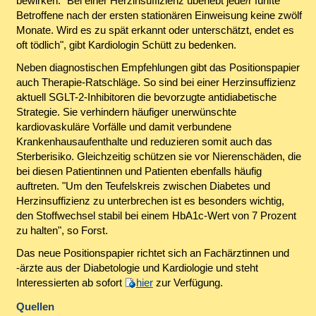
bewirken. "Bei einer Herzinsuffizienz überlebt jede/r fünfte
Betroffene nach der ersten stationären Einweisung keine zwölf
Monate. Wird es zu spät erkannt oder unterschätzt, endet es
oft tödlich", gibt Kardiologin Schütt zu bedenken.
Neben diagnostischen Empfehlungen gibt das Positionspapier
auch Therapie-Ratschläge. So sind bei einer Herzinsuffizienz
aktuell SGLT-2-Inhibitoren die bevorzugte antidiabetische
Strategie. Sie verhindern häufiger unerwünschte
kardiovaskuläre Vorfälle und damit verbundene
Krankenhausaufenthalte und reduzieren somit auch das
Sterberisiko. Gleichzeitig schützen sie vor Nierenschäden, die
bei diesen Patientinnen und Patienten ebenfalls häufig
auftreten. "Um den Teufelskreis zwischen Diabetes und
Herzinsuffizienz zu unterbrechen ist es besonders wichtig,
den Stoffwechsel stabil bei einem HbA1c-Wert von 7 Prozent
zu halten", so Forst.
Das neue Positionspapier richtet sich an Fachärztinnen und
-ärzte aus der Diabetologie und Kardiologie und steht
Interessierten ab sofort
hier
zur Verfügung.
Quellen