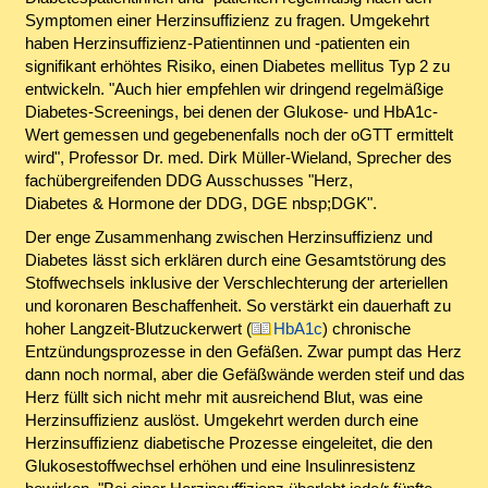
Symptomen einer Herzinsuffizienz zu fragen. Umgekehrt
haben Herzinsuffizienz-Patientinnen und -patienten ein
signifikant erhöhtes Risiko, einen Diabetes mellitus Typ 2 zu
entwickeln. "Auch hier empfehlen wir dringend regelmäßige
Diabetes-Screenings, bei denen der Glukose- und HbA1c-
Wert gemessen und gegebenenfalls noch der oGTT ermittelt
wird", Professor Dr. med. Dirk Müller-Wieland, Sprecher des
fachübergreifenden DDG Ausschusses "Herz,
Diabetes & Hormone der DDG, DGE nbsp;DGK".
Der enge Zusammenhang zwischen Herzinsuffizienz und
Diabetes lässt sich erklären durch eine Gesamtstörung des
Stoffwechsels inklusive der Verschlechterung der arteriellen
und koronaren Beschaffenheit. So verstärkt ein dauerhaft zu
hoher Langzeit-Blutzuckerwert (
HbA1c
) chronische
Entzündungsprozesse in den Gefäßen. Zwar pumpt das Herz
dann noch normal, aber die Gefäßwände werden steif und das
Herz füllt sich nicht mehr mit ausreichend Blut, was eine
Herzinsuffizienz auslöst. Umgekehrt werden durch eine
Herzinsuffizienz diabetische Prozesse eingeleitet, die den
Glukosestoffwechsel erhöhen und eine Insulinresistenz