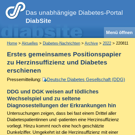
Das unabhängige Diabetes-Portal
DiabSite
Menü öffnen
Home
>
Aktuelles
>
Diabetes-Nachrichten
>
Archive
>
2022
> 220811
Erstes gemeinsames Positionspapier
zu Herzinsuffizienz und Diabetes
erschienen
Pressemitteilung:
Deutsche Diabetes Gesellschaft (DDG)
DDG und DGK weisen auf tödliches
Wechselspiel und zu seltene
Diagnosestellungen der Erkrankungen hin
Untersuchungen zeigen, dass bei fast einem Drittel aller
Diabetespatientinnen und -patienten eine Herzinsuffizienz
vorliegt. Hinzu kommt noch eine hoch geschätzte
Dunkelziffer. Umgekehrt ist die Herzinsuffizienz mit einer