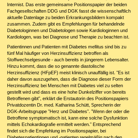
Internist. Das erste gemeinsame Positionspapier der beiden
Fachgesellschaften DDG und DGK fasst die wissenschaftlich
aktuelle Datenlage zu beiden Erkrankungsbildern kompakt
zusammen. Zudem gibt es Empfehlungen für behandelnde
Diabetologinnen und Diabetologen sowie Kardiologinnen und
Kardiologen, was bei Diagnose und Therapie zu beachten ist.
Patientinnen und Patienten mit Diabetes mellitus sind bis zu
fünf Mal häufiger von Herzinsuffizienz betroffen als
Stoffwechselgesunde - auch bereits in jüngerem Lebensalter.
Hinzu kommt, dass die so genannte diastolische
Herzinsuffizienz (HFpEF) meist klinisch unauffällig ist. "Es ist
daher davon auszugehen, dass die Diagnose dieser Form der
Herzinsuffizienz bei Menschen mit Diabetes viel zu selten
gestellt wird und dass es eine hohe Dunkelziffer von bereits
Betroffenen gibt", erklärt die Erstautorin des Positionspapiers
Privatdozentin Dr. med. Katharina Schütt, Sprecherin der
DGK-Arbeitsgruppe "Herz und Diabetes". "Wenn der oder die
Betroffene symptomatisch ist, kann eine solche Dysfunktion
mittels Echokardiografie ermittelt werden." Entsprechend
findet sich die Empfehlung im Positionspapier, bei
Diabetespatientinnen und -patienten regelmäßig nach den