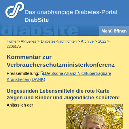
Das unabhängige Diabetes-Portal
DiabSite
Menü öffnen
Home
>
Aktuelles
>
Diabetes-Nachrichten
>
Archive
>
2022
>
220617b
Kommentar zur
Verbraucherschutzministerkonferenz
Pressemitteilung:
Deutsche Allianz Nichtübertragbare
Krankheiten (DANK)
Ungesunden Lebensmitteln die rote Karte
zeigen und Kinder und Jugendliche schützen!
Anlässlich der