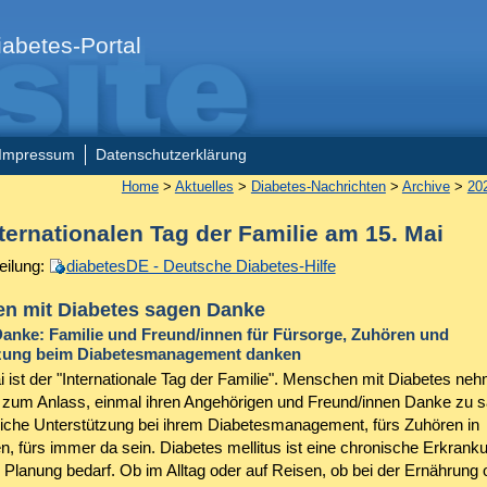
abetes-Portal
Impressum
Datenschutzerklärung
Home
>
Aktuelles
>
Diabetes-Nachrichten
>
Archive
>
20
ternationalen Tag der Familie am 15. Mai
eilung:
diabetesDE - Deutsche Diabetes-Hilfe
n mit Diabetes sagen Danke
anke: Familie und Freund/innen für Fürsorge, Zuhören und
zung beim Diabetesmanagement danken
i ist der "Internationale Tag der Familie". Menschen mit Diabetes ne
 zum Anlass, einmal ihren Angehörigen und Freund/innen Danke zu s
gliche Unterstützung bei ihrem Diabetesmanagement, fürs Zuhören in
n, fürs immer da sein. Diabetes mellitus ist eine chronische Erkranku
 Planung bedarf. Ob im Alltag oder auf Reisen, ob bei der Ernährung 