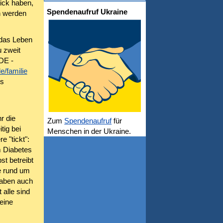
ick haben,
Spendenaufruf Ukraine
n werden
 das Leben
u zweit
sDE -
/familie
gs
r die
Zum
Spendenaufruf
für
tig bei
Menschen in der Ukraine.
 "tickt":
m Diabetes
st betreibt
e rund um
 haben auch
 alle sind
eine