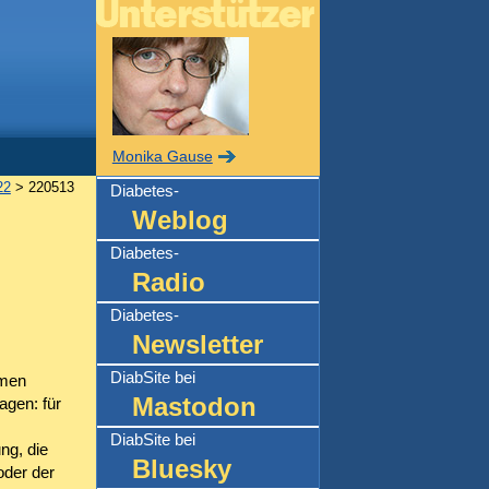
Monika Gause
22
> 220513
Diabetes-
Weblog
Diabetes-
Radio
Diabetes-
Newsletter
DiabSite bei
hmen
Mastodon
agen: für
DiabSite bei
ng, die
Bluesky
oder der