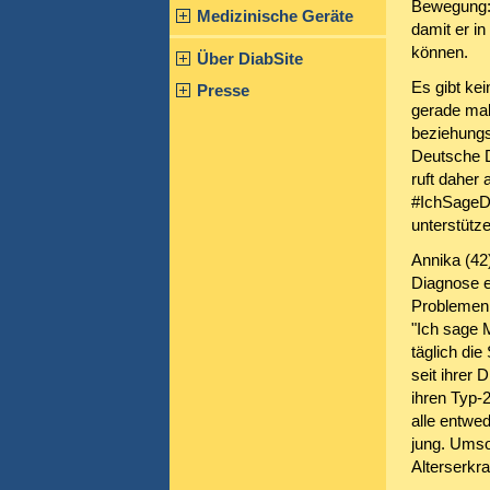
Bewegung: 
Medizinische Geräte
damit er i
können.
Über DiabSite
Es gibt ke
Presse
gerade mal
beziehungs
Deutsche Di
ruft daher
#IchSageDa
unterstütz
Annika (42)
Diagnose e
Problemen 
"Ich sage 
täglich die
seit ihrer
ihren Typ-2
alle entwed
jung. Umso 
Alterserkra