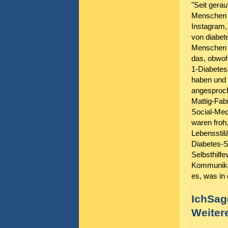
"Seit gera
Menschen m
Instagram, 
von diabet
Menschen m
das, obwoh
1-Diabetes
haben und 
angesproch
Mattig-Fab
Social-Med
waren froh
Lebensstil
Diabetes-S
Selbsthilfe
Kommunikat
es, was in
IchSag
Weitere