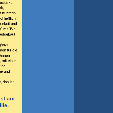
rstärkt
ok,
tsführerin
chließlich
arkeit und
0 mit Typ-
 aufgebaut
gänzt
nen für die
/innen
 mit einer
eine
ge und
 das ist
sLaut.
lie
.