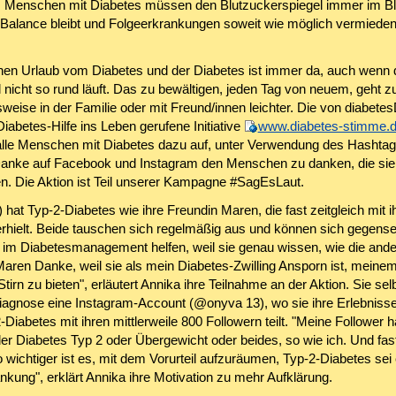
Menschen mit Diabetes müssen den Blutzuckerspiegel immer im Bl
n Balance bleibt und Folgeerkrankungen soweit wie möglich vermiede
inen Urlaub vom Diabetes und der Diabetes ist immer da, auch wenn
 nicht so rund läuft. Das zu bewältigen, jeden Tag von neuem, geht z
weise in der Familie oder mit Freund/innen leichter. Die von diabete
abetes-Hilfe ins Leben gerufene Initiative
www.diabetes-stimme.de
 alle Menschen mit Diabetes dazu auf, unter Verwendung des Hashta
nke auf Facebook und Instagram den Menschen zu danken, die sie
en. Die Aktion ist Teil unserer Kampagne #SagEsLaut.
 hat Typ-2-Diabetes wie ihre Freundin Maren, die fast zeitgleich mit ih
rhielt. Beide tauschen sich regelmäßig aus und können sich gegensei
im Diabetesmanagement helfen, weil sie genau wissen, wie die andere
Maren Danke, weil sie als mein Diabetes-Zwilling Ansporn ist, meine
 Stirn zu bieten", erläutert Annika ihre Teilnahme an der Aktion. Sie selb
 Diagnose eine Instagram-Account (@onyva 13), wo sie ihre Erlebniss
-Diabetes mit ihren mittlerweile 800 Followern teilt. "Meine Follower
er Diabetes Typ 2 oder Übergewicht oder beides, so wie ich. Und fast
wichtiger ist es, mit dem Vorurteil aufzuräumen, Typ-2-Diabetes sei 
nkung", erklärt Annika ihre Motivation zu mehr Aufklärung.