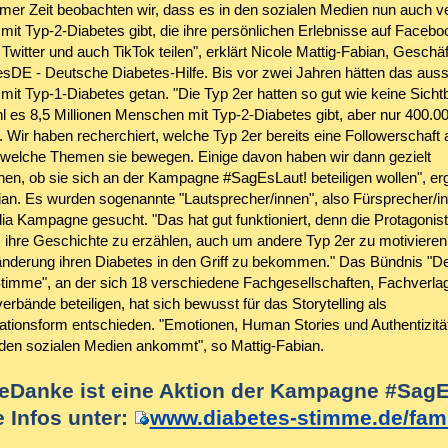
umer Zeit beobachten wir, dass es in den sozialen Medien nun auch ve
it Typ-2-Diabetes gibt, die ihre persönlichen Erlebnisse auf Facebo
Twitter und auch TikTok teilen", erklärt Nicole Mattig-Fabian, Geschäf
esDE - Deutsche Diabetes-Hilfe. Bis vor zwei Jahren hätten das auss
it Typ-1-Diabetes getan. "Die Typ 2er hatten so gut wie keine Sichtb
l es 8,5 Millionen Menschen mit Typ-2-Diabetes gibt, aber nur 400.00
. Wir haben recherchiert, welche Typ 2er bereits eine Followerschaft
welche Themen sie bewegen. Einige davon haben wir dann gezielt
en, ob sie sich an der Kampagne #SagEsLaut! beteiligen wollen", er
ian. Es wurden sogenannte "Lautsprecher/innen", also Fürsprecher/in
ia Kampagne gesucht. "Das hat gut funktioniert, denn die Protagonist
, ihre Geschichte zu erzählen, auch um andere Typ 2er zu motivieren,
änderung ihren Diabetes in den Griff zu bekommen." Das Bündnis "D
timme", an der sich 18 verschiedene Fachgesellschaften, Fachverla
verbände beteiligen, hat sich bewusst für das Storytelling als
ionsform entschieden. "Emotionen, Human Stories und Authentizität,
 den sozialen Medien ankommt", so Mattig-Fabian.
eDanke ist eine Aktion der Kampagne #SagE
 Infos unter:
www.diabetes-stimme.de/fami