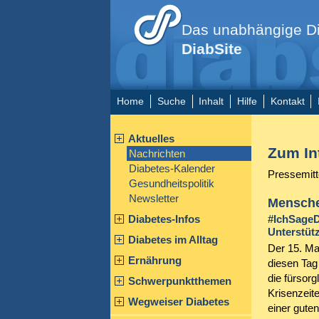
Das unabhängige Di
DiabSite
Home
Suche
Inhalt
Hilfe
Kontakt
Aktuelles
Zum In
Nachrichten
Diabetes-Kalender
Pressemitt
Gesundheitspolitik
Newsletter
Mensche
Diabetes-Infos
#IchSageD
Unterstüt
Diabetes im Alltag
Der 15. Ma
Ernährung
diesen Tag
die fürsor
Schwerpunktthemen
Krisenzeite
Wegweiser Diabetes
einer guten