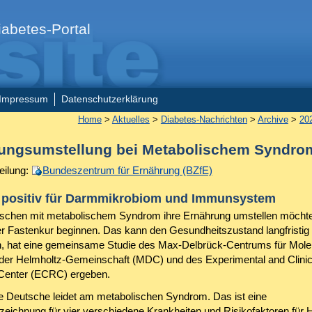
abetes-Portal
Impressum
Datenschutzerklärung
Home
>
Aktuelles
>
Diabetes-Nachrichten
>
Archive
>
20
ungsumstellung bei Metabolischem Syndro
eilung:
Bundeszentrum für Ernährung (BZfE)
- positiv für Darmmikrobiom und Immunsystem
hen mit metabolischem Syndrom ihre Ernährung umstellen möchten
ner Fastenkur beginnen. Das kann den Gesundheitszustand langfristig
, hat eine gemeinsame Studie des Max-Delbrück-Centrums für Mole
 der Helmholtz-Gemeinschaft (MDC) und des Experimental and Clinic
Center (ECRC) ergeben.
te Deutsche leidet am metabolischen Syndrom. Das ist eine
ichnung für vier verschiedene Krankheiten und Risikofaktoren für 