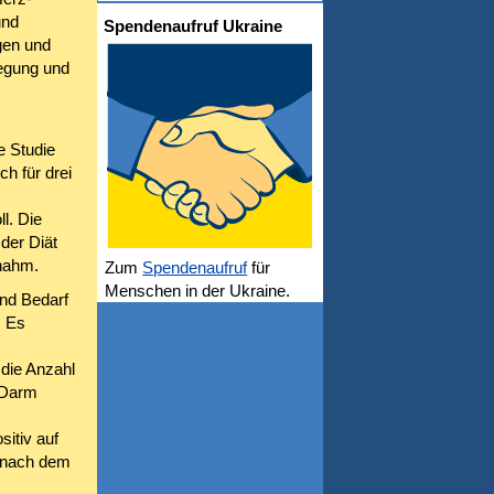
und
Spendenaufruf Ukraine
gen und
wegung und
e Studie
h für drei
l. Die
 der Diät
 nahm.
Zum
Spendenaufruf
für
Menschen in der Ukraine.
und Bedarf
. Es
 die Anzahl
 Darm
itiv auf
h nach dem