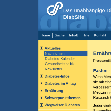
Das unabhängige Di
DiabSite
Home
Suche
Inhalt
Hilfe
Kontakt
Aktuelles
Ernähr
Nachrichten
Diabetes-Kalender
Pressemitt
Gesundheitspolitik
Newsletter
Fasten 
Diabetes-Infos
Wenn Mensc
sie mit ei
Diabetes im Alltag
verbessern
Ernährung
Medizin in
Research 
Schwerpunktthemen
Wegweiser Diabetes
Jeder vier
Sammelbeze