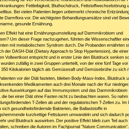
rkrankungen: Fettleibigkeit, Bluthochdruck, Fettstoffwechselstörung 
ellitus. Bei vielen Patienten liegen unbemerkt chronische Entzündun
rte Darmflora vor. Die wichtigsten Behandlungsansätze sind viel Be
ienarme, gesunde Ernährung.
en Effekt hat eine Ernährungsumstellung auf Darmmikrobiom und
m? Um dieser Frage nachzugehen, führten die Wissenschaftler ein
enten mit metabolischem Syndrom durch. Die Probanden ernährten sic
h der DASH-Diät (Dietary Approach to Stop Hypertension), die einer
n Vollwertkost entspricht und in erster Linie den Blutdruck senken sol
urden zufällig in zwei Gruppen unterteilt, von der eine fünf Tage vor
s 350 Kilokalorien täglich als Gemüsesaft und Gemüsebrühe zu sich
atienten vor der Diät fasteten, blieben Body-Mass-Index, Blutdruck 
cksenkenden Medikamenten auch drei Monate nach der Kur niedriger
sitive Auswirkungen auf das Immunsystem und das Darmmikrobiom
t, die bei einer Diät ohne Fasten nicht zu beobachten waren. So nahm
dungsfördernden T-Zellen ab und der regulatorischen T-Zellen zu. Im
sich gesundheitsfördernde Bakterien, die Ballaststoffe in
shemmende kurzkettige Fettsäuren umwandeln und sich dadurch pos
r und Blutdruck auswirken. Der positive Effekt blieb zum Teil auc
alten, schreiben die Autoren im Fachjournal "Nature Communication".