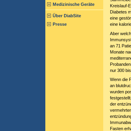
Medizinische Geräte
Kreislauf-E
Diabetes m
Über DiabSite
eine gestö
Presse
eine kalor
Aber welch
Immunsyste
an 71 Pati
Monate nac
mediterrane
Probanden w
nur 300 bi
Wenn die P
an blutdru
wurden po
festgestell
der entzün
vermehrten 
entzündung
Immunabweh
Fasten erh