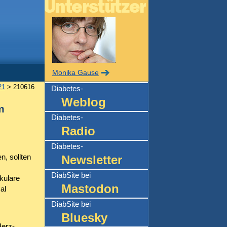
Monika Gause
21
> 210616
Diabetes-
Weblog
m
Diabetes-
Radio
Diabetes-
, sollten
Newsletter
DiabSite bei
kulare
Mastodon
al
DiabSite bei
Bluesky
Herz-