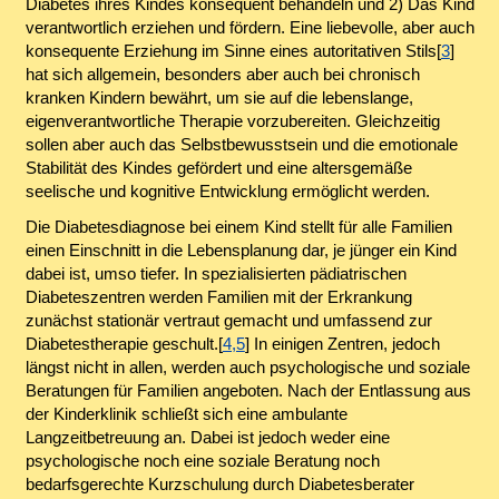
Diabetes ihres Kindes konsequent behandeln und 2) Das Kind
verantwortlich erziehen und fördern. Eine liebevolle, aber auch
konsequente Erziehung im Sinne eines autoritativen Stils[
3
]
hat sich allgemein, besonders aber auch bei chronisch
kranken Kindern bewährt, um sie auf die lebenslange,
eigenverantwortliche Therapie vorzubereiten. Gleichzeitig
sollen aber auch das Selbstbewusstsein und die emotionale
Stabilität des Kindes gefördert und eine altersgemäße
seelische und kognitive Entwicklung ermöglicht werden.
Die Diabetesdiagnose bei einem Kind stellt für alle Familien
einen Einschnitt in die Lebensplanung dar, je jünger ein Kind
dabei ist, umso tiefer. In spezialisierten pädiatrischen
Diabeteszentren werden Familien mit der Erkrankung
zunächst stationär vertraut gemacht und umfassend zur
Diabetestherapie geschult.[
4,5
] In einigen Zentren, jedoch
längst nicht in allen, werden auch psychologische und soziale
Beratungen für Familien angeboten. Nach der Entlassung aus
der Kinderklinik schließt sich eine ambulante
Langzeitbetreuung an. Dabei ist jedoch weder eine
psychologische noch eine soziale Beratung noch
bedarfsgerechte Kurzschulung durch Diabetesberater