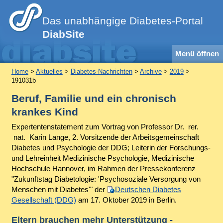
Das unabhängige Diabetes-Portal
DiabSite
Menü öffnen
Home
>
Aktuelles
>
Diabetes-Nachrichten
>
Archive
>
2019
>
191031b
Beruf, Familie und ein chronisch
krankes Kind
Expertentenstatement zum Vortrag von Professor Dr. rer.
nat. Karin Lange, 2. Vorsitzende der Arbeitsgemeinschaft
Diabetes und Psychologie der DDG; Leiterin der Forschungs-
und Lehreinheit Medizinische Psychologie, Medizinische
Hochschule Hannover, im Rahmen der Pressekonferenz
"Zukunftstag Diabetologie: 'Psychosoziale Versorgung von
Menschen mit Diabetes'" der
Deutschen Diabetes
Gesellschaft (DDG)
am 17. Oktober 2019 in Berlin.
Eltern brauchen mehr Unterstützung -