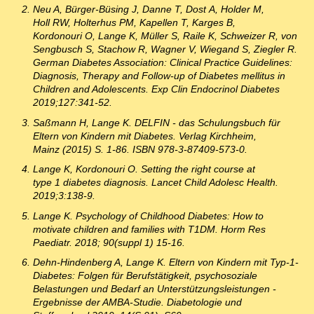
Neu A, Bürger-Büsing J, Danne T, Dost A, Holder M,
Holl RW, Holterhus PM, Kapellen T, Karges B,
Kordonouri O, Lange K, Müller S, Raile K, Schweizer R, von
Sengbusch S, Stachow R, Wagner V, Wiegand S, Ziegler R.
German Diabetes Association: Clinical Practice Guidelines:
Diagnosis, Therapy and Follow-up of Diabetes mellitus in
Children and Adolescents. Exp Clin Endocrinol Diabetes
2019;127:341-52.
Saßmann H, Lange K. DELFIN - das Schulungsbuch für
Eltern von Kindern mit Diabetes. Verlag Kirchheim,
Mainz (2015) S. 1-86. ISBN 978-3-87409-573-0.
Lange K, Kordonouri O. Setting the right course at
type 1 diabetes diagnosis. Lancet Child Adolesc Health.
2019;3:138-9.
Lange K. Psychology of Childhood Diabetes: How to
motivate children and families with T1DM. Horm Res
Paediatr. 2018; 90(suppl 1) 15-16.
Dehn-Hindenberg A, Lange K. Eltern von Kindern mit Typ-1-
Diabetes: Folgen für Berufstätigkeit, psychosoziale
Belastungen und Bedarf an Unterstützungsleistungen -
Ergebnisse der AMBA-Studie. Diabetologie und