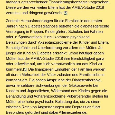
mangels entsprechender Finanzierungskonzepte vorgesehen.
Diese werden von vielen Eltern laut der AMBA-Studie 2018
vermisst und dringend gewünscht.[
6
]
Zentrale Herausforderungen für die Familien in den ersten
Jahren nach Diabetesdiagnose betreffen die diabetesgerechte
Versorgung in Krippen, Kindergärten, Schulen, bei Fahrten
oder in Sportvereinen. Hinzu kommen psychische
Belastungen durch Akzeptanzprobleme der Kinder und Eltern,
Schuldgefühle und Überforderung vor allem der Mütter. Je
jünger ein Kind an Diabetes erkrankt, umso häufiger geben
Mütter laut der AMBA-Studie 2018 ihre Berufstätigkeit ganz
oder teilweise auf, um sich verantwortlich um das Kind zu
kümmern.[
5
] Die finanziellen Einbußen der Familien werden
oft durch Mehrarbeit der Väter zulasten des Familienlebens
kompensiert. Die hohen Ansprüche der Diabetestherapie,
unvorhersehbare Schwankungen der Glukosewerte bei
Kindern und Jugendlichen, Widerstand des Kindes gegen die
Behandlung und Adhärenzprobleme Pubertierender stellen für
Mütter eine hohe psychische Belastung dar, die zu einer
erhöhten Rate von Angststörungen und Depression führt.
Besonders gefordert sind dabei Alleinerziehende,