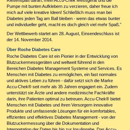
Riesenspaß daran, mein Accu-Chek Messgerät und die
Pumpe mit bunten Aufklebern zu verzieren, daher freue ich
mich auf viele kreative Ideen! Schließlich muss man bei
Diabetes jeden Tag am Ball bleiben - wenn das etwas bunter
und individueller geht, macht es doch gleich viel mehr Spaß."
Der Wettbewerb startet am 28. August, Einsendeschluss ist
der 14. November 2014.
Über Roche Diabetes Care
Roche Diabetes Care ist ein Pionier in der Entwicklung von
Blutzuckermessgeräten und weltweit führend in den
Bereichen Diabetes Management Systeme und Services. Es
Menschen mit Diabetes zu ermöglichen, ein fast normales
und aktives Leben zu führen - dafür setzt sich die Marke
Accu-Chek® seit mehr als 35 Jahren engagiert ein. Zudem
unterstützt sie Ärzte und andere medizinische Fachkräfte
darin, ihre Patienten optimal zu betreuen. Accu-Chek® bietet
Menschen mit Diabetes und ihren Versorgern innovative
Produkte und umfassende Lösungen für ein komfortables,
effizientes und effektives Diabetes Management - von der
Blutzuckermessung über die Dokumentation und
Interpretation der Daten bis hin zur Insulingabe. Das Accu-