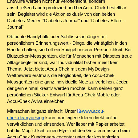
Entwürfe werden nicht nur veröffentlicht, sondern
anschließend auch produziert und bei Accu-Chek bestellbar
sein. Begleitet wird die Aktion exklusiv von den beiden
Diabetes-Medien "Diabetes-Journal" und "Diabetes-Eltern-
Journal".
Ob bunte Handyhülle oder Schlüsselanhänger mit
persönlichem Erinnerungswert - Dinge, die wir täglich in den
Händen halten, sind oft ein Spiegel unserer Persönlichkeit. Bei
Blutzucker-Messgeräten, die für Menschen mit Diabetes treue
Alltagsbegleiter sind, war Individualität bisher meist kein
Thema. Jetzt bietet Accu-Chek mit dem MyDesign-
Wettbewerb erstmals die Möglichkeit, den Accu-Chek
Messgeräten eine ganz individuelle Note zu verleihen. Jeder,
der gern einmal kreativ werden möchte, kann seinen ganz
persönlichen Sticker-Entwurf für Accu-Chek Mobile oder
Accu-Chek Aviva einreichen.
Mitmachen ist ganz einfach: Unter
www.accu-
chek.de/mydesign
kann man eigene Ideen direkt online
verwirklichen und einsenden. Wer lieber mit Papier arbeitet,
hat die Möglichkeit, einen Flyer mit den Geräteumrissen beim
Accu-Chek Kundenservicecenter unter der kostenfreien