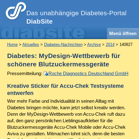
Das unabhängige Diabetes-Portal
DiabSite
Menü öffnen
Home
>
Aktuelles
>
Diabetes-Nachrichten
>
Archive
>
2014
> 140827
Diabetes: MyDesign-Wettbewerb für
schönere Blutzuckermessgeräte
Pressemitteilung:
Roche Diagnostics Deutschland GmbH
Kreative Sticker für Accu-Chek Testsysteme
entwerfen
Wer mehr Farbe und Individualität in seinen Alltag mit
Diabetes bringen möchte, kann jetzt selbst kreativ werden.
Denn der MyDesign-Wettbewerb von Accu-Chek ruft dazu
auf, den ganz persönlichen Lieblingsaufkleber für die
Blutzuckermessgeräte Accu-Chek Mobile oder Accu-Chek
Aviva zu gestalten. Mitmachen lohnt sich, denn die besten