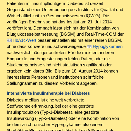
Patienten mit insulinpflichtigem Diabetes ist derzeit
Gegenstand einer Untersuchung des Instituts für Qualität und
Wirtschaftlichkeit im Gesundheitswesen (IQWiG). Die
vorläufigen Ergebnisse hat das Institut am 21. Juli 2014
veröffentlicht. Demnach lässt sich mit der Kombination von
Blutglukoseselbstmessung (BGSM) und Real-Time-CGM der
HbA1c-Wert
besser einstellen als mit einer reinen BGSM,
ohne dass schwere und schwerwiegende
Hypoglykämien
nachweislich häufiger auftreten. Für die meisten anderen
Endpunkte und Fragestellungen fehlen Daten, oder die
Studienergebnisse sind nicht statistisch signifikant oder
ergeben kein klares Bild. Bis zum 18. August 2014 können
interessierte Personen und Institutionen schriftliche
Stellungnahmen zu diesem Vorbericht abgeben.
Intensivierte Insulintherapie bei Diabetes
Diabetes mellitus ist eine weit verbreitete
Stoffwechselerkrankung, bei der eine gestörte
Insulinproduktion (Typ-1-Diabetes), eine gestörte
Insulinwirkung (Typ-2-Diabetes) oder eine Kombination von
beidem zu chronischer Hyperglykämie, also einem
überhöhten Blutzuckerspiegel führt. Ist die Störung stark