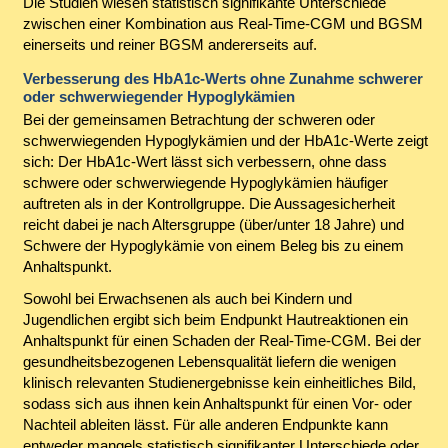
Die Studien wiesen statistisch signifikante Unterschiede
zwischen einer Kombination aus Real-Time-CGM und BGSM
einerseits und reiner BGSM andererseits auf.
Verbesserung des HbA1c-Werts ohne Zunahme schwerer
oder schwerwiegender Hypoglykämien
Bei der gemeinsamen Betrachtung der schweren oder
schwerwiegenden Hypoglykämien und der HbA1c-Werte zeigt
sich: Der HbA1c-Wert lässt sich verbessern, ohne dass
schwere oder schwerwiegende Hypoglykämien häufiger
auftreten als in der Kontrollgruppe. Die Aussagesicherheit
reicht dabei je nach Altersgruppe (über/unter 18 Jahre) und
Schwere der Hypoglykämie von einem Beleg bis zu einem
Anhaltspunkt.
Sowohl bei Erwachsenen als auch bei Kindern und
Jugendlichen ergibt sich beim Endpunkt Hautreaktionen ein
Anhaltspunkt für einen Schaden der Real-Time-CGM. Bei der
gesundheitsbezogenen Lebensqualität liefern die wenigen
klinisch relevanten Studienergebnisse kein einheitliches Bild,
sodass sich aus ihnen kein Anhaltspunkt für einen Vor- oder
Nachteil ableiten lässt. Für alle anderen Endpunkte kann
entweder mangels statistisch signifikanter Unterschiede oder