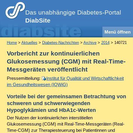
Das unabhängige Diabetes-Portal
DiabSite
Menü öffnen
Home
>
Aktuelles
>
Diabetes-Nachrichten
>
Archive
>
2014
> 140721
Vorbericht zur kontinuierlichen
Glukosemessung (CGM) mit Real-Time-
Messgeräten veröffentlicht
Pressemitteilung:
Institut für Qualität und Wirtschaftlichkeit
im Gesundheitswesen (IQWiG)
Vorteile bei der gemeinsamen Betrachtung von
schweren und schwerwiegenden
Hypoglykämien und HbA1c-Werten
Der Nutzen der kontinuierlichen interstitiellen
Glukosemessung (CGM) mit Real-Time-Messgeräten (Real-
Time-CGM) zur Therapiesteuerung bei Patientinnen und