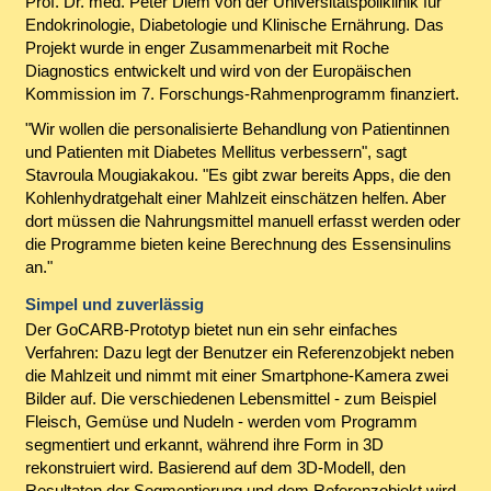
Prof. Dr. med. Peter Diem von der Universitätspoliklinik für
Endokrinologie, Diabetologie und Klinische Ernährung. Das
Projekt wurde in enger Zusammenarbeit mit Roche
Diagnostics entwickelt und wird von der Europäischen
Kommission im 7. Forschungs-Rahmenprogramm finanziert.
"Wir wollen die personalisierte Behandlung von Patientinnen
und Patienten mit Diabetes Mellitus verbessern", sagt
Stavroula Mougiakakou. "Es gibt zwar bereits Apps, die den
Kohlenhydratgehalt einer Mahlzeit einschätzen helfen. Aber
dort müssen die Nahrungsmittel manuell erfasst werden oder
die Programme bieten keine Berechnung des Essensinulins
an."
Simpel und zuverlässig
Der GoCARB-Prototyp bietet nun ein sehr einfaches
Verfahren: Dazu legt der Benutzer ein Referenzobjekt neben
die Mahlzeit und nimmt mit einer Smartphone-Kamera zwei
Bilder auf. Die verschiedenen Lebensmittel - zum Beispiel
Fleisch, Gemüse und Nudeln - werden vom Programm
segmentiert und erkannt, während ihre Form in 3D
rekonstruiert wird. Basierend auf dem 3D-Modell, den
Resultaten der Segmentierung und dem Referenzobjekt wird