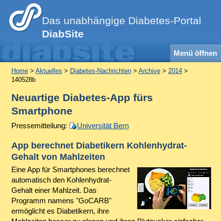
Das unabhängige Diabetes-Portal
DiabSite
Menü öffnen
Home
>
Aktuelles
>
Diabetes-Nachrichten
>
Archive
>
2014
>
140528b
Neuartige Diabetes-App fürs
Smartphone
Pressemitteilung:
Universität Bern
App berechnet Diabetikern Kohlenhydrat-
Gehalt von Mahlzeiten
Eine App für Smartphones berechnet
automatisch den Kohlenhydrat-
Gehalt einer Mahlzeit. Das
Programm namens "GoCARB"
ermöglicht es Diabetikern, ihre