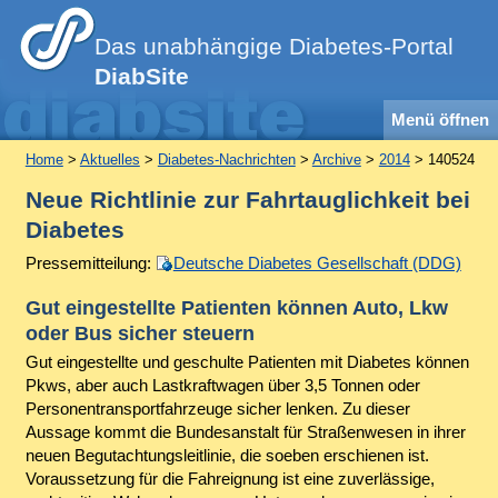
Das unabhängige Diabetes-Portal
DiabSite
Menü öffnen
Home
>
Aktuelles
>
Diabetes-Nachrichten
>
Archive
>
2014
> 140524
Neue Richtlinie zur Fahrtauglichkeit bei
Diabetes
Pressemitteilung:
Deutsche Diabetes Gesellschaft (DDG)
Gut eingestellte Patienten können Auto, Lkw
oder Bus sicher steuern
Gut eingestellte und geschulte Patienten mit Diabetes können
Pkws, aber auch Lastkraftwagen über 3,5 Tonnen oder
Personentransportfahrzeuge sicher lenken. Zu dieser
Aussage kommt die Bundesanstalt für Straßenwesen in ihrer
neuen Begutachtungsleitlinie, die soeben erschienen ist.
Voraussetzung für die Fahreignung ist eine zuverlässige,