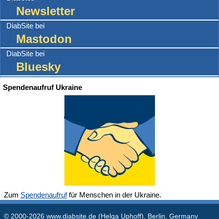
Newsletter
DiabSite bei
Mastodon
DiabSite bei
Bluesky
Spendenaufruf Ukraine
Zum
Spendenaufruf
für Menschen in der Ukraine.
© 2000-2026
www.diabsite.de
(Helga Uphoff), Berlin, Germany