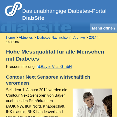
Das unabhängige Diabetes-Portal
DiabSite
Menü öffnen
Home
>
Aktuelles
>
Diabetes-Nachrichten
>
Archive
>
2014
>
140328b
Hohe Messqualität für alle Menschen
mit Diabetes
Pressemitteilung:
Bayer Vital GmbH
Contour Next Sensoren wirtschaftlich
verordnen
Seit dem 1. Januar 2014 werden die
Contour Next Sensoren von Bayer
auch bei den Primärkassen
(AOK NW, IKK Nord, Knappschaft,
IKK classic, BKK Landesverband