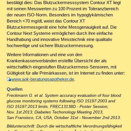
bestätigt dies: Das Blutzuckermesssystem Contour XT liegt
mit seinen Messwerten zu 100 Prozent im Toleranzbereich
der neuen ISO-Norm. Besonders im hypoglykämischen
Bereich <70 mg/dL weist das Contour XT
Blutzuckermessgerät eine hohe Messgenauigkeit auf. Die
Contour Next Systeme ermöglichen durch ihre einfache
Handhabung und innovative Messtechnik eine qualitativ
hochwertige und sichere Blutzuckermessung.
Weitere Informationen und eine von den
Krankenkassenverbänden erstellte Übersicht der als
wirtschaftlich eingestuften Blutzuckermess-Sensoren, mit
Gültigkeit für alle Primärkassen, ist im Internet zu finden unter:
www.aok-beratungsapotheker.de
.
Quellen
Freckmann G. et al. System accuracy evaluation of four blood
glucose monitoring systems following ISO 15197:2003 and
ISO 15197:2013 limits. FREC13138D - Poster Session;
Nov. 1st 2013; Diabetes Techonology Meeting 2013,
San Fransisco, CA, USA, October 31st - November 2nd 2013.
Bildunterschrift: Durch die wirtschaftliche Verordnungsfähigkeit