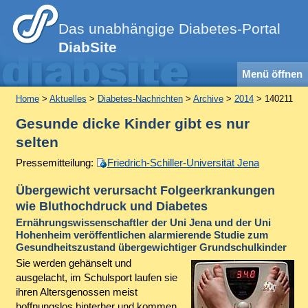
Das unabhängige Diabetes-Portal
DiabSite
Menü öffnen
Home
>
Aktuelles
>
Diabetes-Nachrichten
>
Archive
>
2014
> 140211
Gesunde dicke Kinder gibt es nur
selten
Pressemitteilung:
Friedrich-Schiller-Universität Jena
Übergewicht verursacht Folgeerkrankungen
wie Bluthochdruck und Diabetes
Ernährungswissenschaftler der Uni Jena und der Uni
Hohenheim veröffentlichen alarmierende Studie zum
Gesundheitszustand übergewichtiger Grundschulkinder
Sie werden gehänselt und
ausgelacht, im Schulsport laufen sie
ihren Altersgenossen meist
hoffnungslos hinterher und kommen