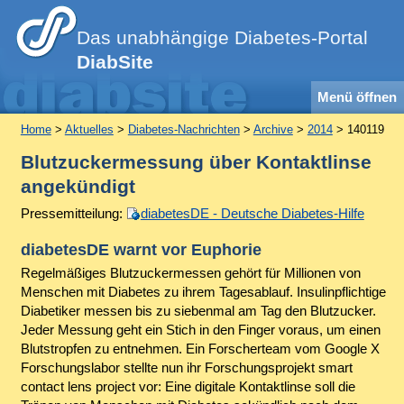
Das unabhängige Diabetes-Portal
DiabSite
Menü öffnen
Home
>
Aktuelles
>
Diabetes-Nachrichten
>
Archive
>
2014
> 140119
Blutzuckermessung über Kontaktlinse
angekündigt
Pressemitteilung:
diabetesDE - Deutsche Diabetes-Hilfe
diabetesDE warnt vor Euphorie
Regelmäßiges Blutzuckermessen gehört für Millionen von
Menschen mit Diabetes zu ihrem Tagesablauf. Insulinpflichtige
Diabetiker messen bis zu siebenmal am Tag den Blutzucker.
Jeder Messung geht ein Stich in den Finger voraus, um einen
Blutstropfen zu entnehmen. Ein Forscherteam vom Google X
Forschungslabor stellte nun ihr Forschungsprojekt smart
contact lens project vor: Eine digitale Kontaktlinse soll die