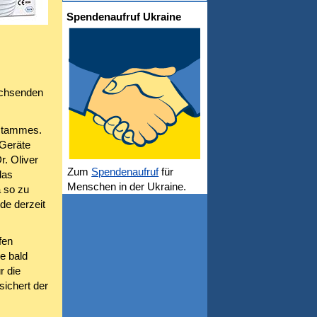
Spendenaufruf Ukraine
achsenden
nstammes.
 Geräte
r. Oliver
Zum
Spendenaufruf
für
das
Menschen in der Ukraine.
a so zu
de derzeit
fen
e bald
r die
sichert der