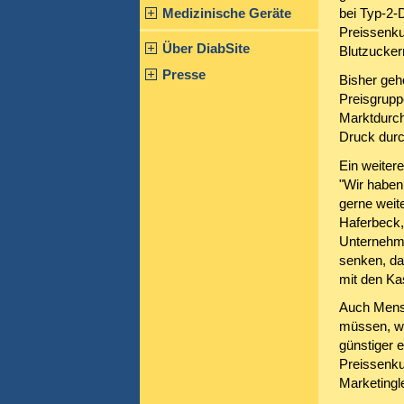
Medizinische Geräte
bei Typ-2-D
Preissenku
Über DiabSite
Blutzucker
Presse
Bisher gehö
Preisgrupp
Marktdurch
Druck durc
Ein weiter
"Wir haben
gerne weite
Haferbeck,
Unternehme
senken, da
mit den Ka
Auch Mensc
müssen, we
günstiger 
Preissenkun
Marketingle