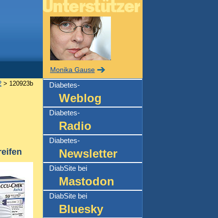
Monika Gause
2
> 120923b
Diabetes-
Weblog
Diabetes-
Radio
Diabetes-
reifen
Newsletter
DiabSite bei
Mastodon
DiabSite bei
Bluesky