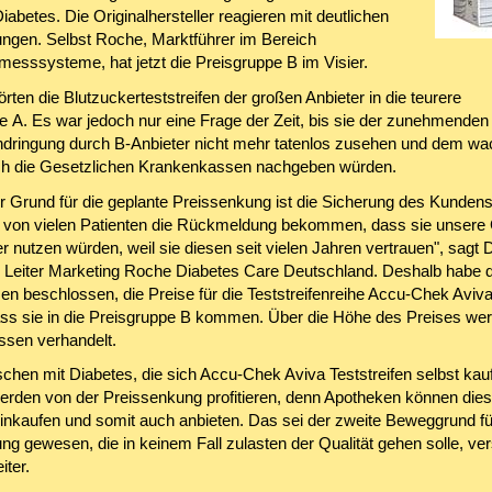
iabetes. Die Originalhersteller reagieren mit deutlichen
ngen. Selbst Roche, Marktführer im Bereich
messsysteme, hat jetzt die Preisgruppe B im Visier.
rten die Blutzuckerteststreifen der großen Anbieter in die teurere
e A. Es war jedoch nur eine Frage der Zeit, bis sie der zunehmenden
dringung durch B-Anbieter nicht mehr tatenlos zusehen und dem w
h die Gesetzlichen Krankenkassen nachgeben würden.
er Grund für die geplante Preissenkung ist die Sicherung des Kunde
 von vielen Patienten die Rückmeldung bekommen, dass sie unsere
r nutzen würden, weil sie diesen seit vielen Jahren vertrauen", sagt D
 Leiter Marketing Roche Diabetes Care Deutschland. Deshalb habe 
n beschlossen, die Preise für die Teststreifenreihe Accu-Chek Aviv
ss sie in die Preisgruppe B kommen. Über die Höhe des Preises wer
ssen verhandelt.
hen mit Diabetes, die sich Accu-Chek Aviva Teststreifen selbst kau
rden von der Preissenkung profitieren, denn Apotheken können dies
einkaufen und somit auch anbieten. Das sei der zweite Beweggrund fü
g gewesen, die in keinem Fall zulasten der Qualität gehen solle, ver
iter.