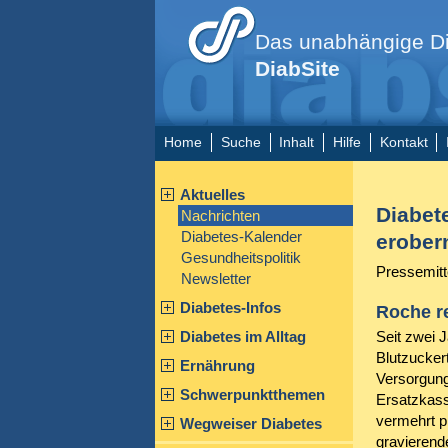
Das unabhängige Di
DiabSite
Home
Suche
Inhalt
Hilfe
Kontakt
Aktuelles
Diabete
Nachrichten
Diabetes-Kalender
erober
Gesundheitspolitik
Pressemitt
Newsletter
Diabetes-Infos
Roche re
Diabetes im Alltag
Seit zwei J
Blutzucker
Ernährung
Versorgun
Schwerpunktthemen
Ersatzkass
vermehrt p
Wegweiser Diabetes
gravierend