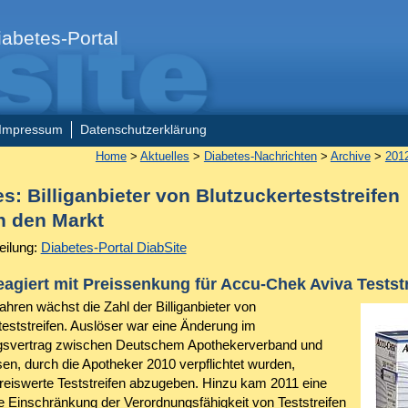
abetes-Portal
Impressum
Datenschutzerklärung
Home
>
Aktuelles
>
Diabetes-Nachrichten
>
Archive
>
201
s: Billiganbieter von Blutzuckerteststreifen
n den Markt
eilung:
Diabetes-Portal DiabSite
agiert mit Preissenkung für Accu-Chek Aviva Testst
ahren wächst die Zahl der Billiganbieter von
teststreifen. Auslöser war eine Änderung im
gsvertrag zwischen Deutschem Apothekerverband und
en, durch die Apotheker 2010 verpflichtet wurden,
reiswerte Teststreifen abzugeben. Hinzu kam 2011 eine
e Einschränkung der Verordnungsfähigkeit von Teststreifen