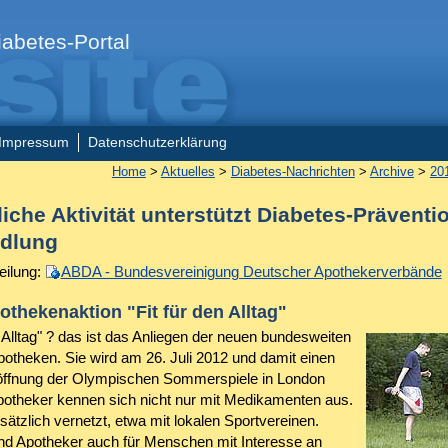
abetes-Portal
Impressum
Datenschutzerklärung
Home
>
Aktuelles
>
Diabetes-Nachrichten
>
Archive
>
20
iche Aktivität unterstützt Diabetes-Präventi
dlung
eilung:
ABDA - Bundesvereinigung Deutscher Apothekerverbände
thekenaktion "Fit für den Alltag"
n Alltag" ? das ist das Anliegen der neuen bundesweiten
potheken. Sie wird am 26. Juli 2012 und damit einen
öffnung der Olympischen Sommerspiele in London
Apotheker kennen sich nicht nur mit Medikamenten aus.
sätzlich vernetzt, etwa mit lokalen Sportvereinen.
nd Apotheker auch für Menschen mit Interesse an