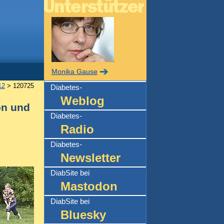
Monika Gause
12
> 120725
Diabetes-
Weblog
on und
Diabetes-
Radio
Diabetes-
Newsletter
DiabSite bei
Mastodon
DiabSite bei
Bluesky