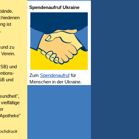
Spendenaufruf Ukraine
bände.
schiedenen
ng ist
.
sund zu
 Verein.
OSB) und
ntions-
Zum
Spendenaufruf
für
OSB und
Menschen in der Ukraine.
sundheit",
ielfältige
er
 Apotheke"
hochdruck