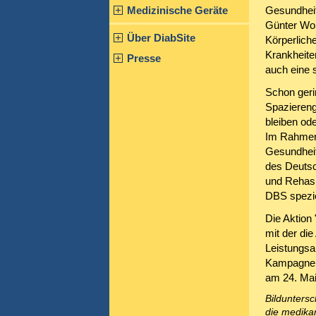
Medizinische Geräte
Gesundheit
Günter Wol
Über DiabSite
Körperliche
Krankheite
Presse
auch eine 
Schon gerin
Spaziereng
bleiben ode
Im Rahmen 
Gesundhei
des Deutsc
und Rehasp
DBS speziel
Die Aktion 
mit der di
Leistungsa
Kampagne w
am 24. Mai
Bilduntersc
die medika