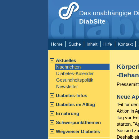
Das unabhängige Di
DiabSite
Home
Suche
Inhalt
Hilfe
Kontakt
Aktuelles
Körperl
Nachrichten
Diabetes-Kalender
-Behan
Gesundheitspolitik
Pressemitt
Newsletter
Diabetes-Infos
Neue Apo
Diabetes im Alltag
"Fit für de
Aktion in A
Ernährung
Tag vor Er
Schwerpunktthemen
starten. "
Sie sind zu
Wegweiser Diabetes
Deshalb si