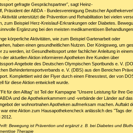
ssport gefragte Gesprächspartner", sagt Heinz-
f, Präsident der ABDA - Bundesvereinigung Deutscher Apothekerver
 Aktivität unterstützt die Prävention und Rehabilitation bei vielen ver
n, zum Beispiel Herz-Kreislauf-Erkrankungen oder Diabetes. Bewegu
sinnvolle Ergänzung bei den meisten medikamentösen Behandlungen
ge körperliche Aktivitäten, wie zum Beispiel Gartenarbeit oder
ehen, haben einen gesundheitlichen Nutzen. Der Königsweg, um ge
r zu werden, ist Gesundheitssport unter fachlicher Anleitung in einem
der aktuellen Aktion informieren Apotheken ihre Kunden über
tssport-Angebote des Deutschen Olympischen Sportbunds e. V. (D
hen Behindertensportverbands e. V. (DBS) aus den Bereichen Präve
ort. Komplettiert wird der Flyer durch einen Fitnesstest, der von D
l für diese Aktion entwickelt wurde.
"Fit für den Alltag" ist Teil der Kampagne "Unsere Leistung für Ihre Ge
e ABDA und die Apothekerkammern und -verbände der Länder auf das v
ngebot der wohnortnahen Apotheken aufmerksam machen. Auftakt d
ar eine Aktion zum Hausapothekencheck anlässlich des "Tags der
 2012.
hrift: Bewegung ist Prävention und ergänzt z. B. bei Diabetes und Blut
mentöse Therapie