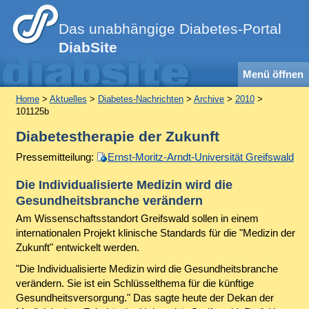
Das unabhängige Diabetes-Portal
DiabSite
Menü öffnen
Home
>
Aktuelles
>
Diabetes-Nachrichten
>
Archive
>
2010
>
101125b
Diabetestherapie der Zukunft
Pressemitteilung:
Ernst-Moritz-Arndt-Universität Greifswald
Die Individualisierte Medizin wird die
Gesundheitsbranche verändern
Am Wissenschaftsstandort Greifswald sollen in einem
internationalen Projekt klinische Standards für die "Medizin der
Zukunft" entwickelt werden.
"Die Individualisierte Medizin wird die Gesundheitsbranche
verändern. Sie ist ein Schlüsselthema für die künftige
Gesundheitsversorgung." Das sagte heute der Dekan der