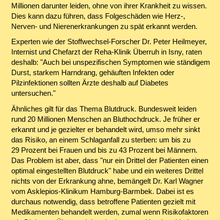
Millionen darunter leiden, ohne von ihrer Krankheit zu wissen.
Dies kann dazu führen, dass Folgeschäden wie Herz-,
Nerven- und Nierenerkrankungen zu spät erkannt werden.
Experten wie der Stoffwechsel-Forscher Dr. Peter Heilmeyer,
Internist und Chefarzt der Reha-Klinik Überruh in Isny, raten
deshalb: "Auch bei unspezifischen Symptomen wie ständigem
Durst, starkem Harndrang, gehäuften Infekten oder
Pilzinfektionen sollten Ärzte deshalb auf Diabetes
untersuchen."
Ähnliches gilt für das Thema Blutdruck. Bundesweit leiden
rund 20 Millionen Menschen an Bluthochdruck. Je früher er
erkannt und je gezielter er behandelt wird, umso mehr sinkt
das Risiko, an einem Schlaganfall zu sterben: um bis zu
29 Prozent bei Frauen und bis zu 43 Prozent bei Männern.
Das Problem ist aber, dass "nur ein Drittel der Patienten einen
optimal eingestellten Blutdruck" habe und ein weiteres Drittel
nichts von der Erkrankung ahne, bemängelt Dr. Karl Wagner
vom Asklepios-Klinikum Hamburg-Barmbek. Dabei ist es
durchaus notwendig, dass betroffene Patienten gezielt mit
Medikamenten behandelt werden, zumal wenn Risikofaktoren