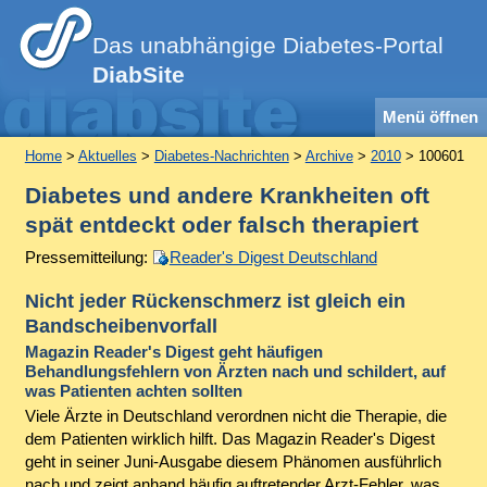
Das unabhängige Diabetes-Portal
DiabSite
Menü öffnen
Home
>
Aktuelles
>
Diabetes-Nachrichten
>
Archive
>
2010
> 100601
Diabetes und andere Krankheiten oft
spät entdeckt oder falsch therapiert
Pressemitteilung:
Reader's Digest Deutschland
Nicht jeder Rückenschmerz ist gleich ein
Bandscheibenvorfall
Magazin Reader's Digest geht häufigen
Behandlungsfehlern von Ärzten nach und schildert, auf
was Patienten achten sollten
Viele Ärzte in Deutschland verordnen nicht die Therapie, die
dem Patienten wirklich hilft. Das Magazin Reader's Digest
geht in seiner Juni-Ausgabe diesem Phänomen ausführlich
nach und zeigt anhand häufig auftretender Arzt-Fehler, was