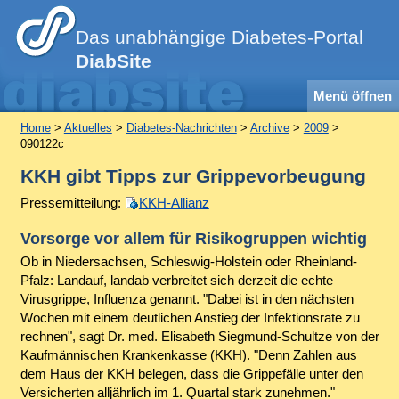
Das unabhängige Diabetes-Portal
DiabSite
Menü öffnen
Home
>
Aktuelles
>
Diabetes-Nachrichten
>
Archive
>
2009
>
090122c
KKH gibt Tipps zur Grippevorbeugung
Pressemitteilung:
KKH-Allianz
Vorsorge vor allem für Risikogruppen wichtig
Ob in Niedersachsen, Schleswig-Holstein oder Rheinland-
Pfalz: Landauf, landab verbreitet sich derzeit die echte
Virusgrippe, Influenza genannt. "Dabei ist in den nächsten
Wochen mit einem deutlichen Anstieg der Infektionsrate zu
rechnen", sagt Dr. med. Elisabeth Siegmund-Schultze von der
Kaufmännischen Krankenkasse (KKH). "Denn Zahlen aus
dem Haus der KKH belegen, dass die Grippefälle unter den
Versicherten alljährlich im 1. Quartal stark zunehmen."