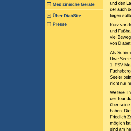
und den La
Medizinische Geräte
der auch be
liegen sollt
Über DiabSite
Presse
Kurz vor d
und Fußbal
viel Beweg
von Diabet
Als Schirm
Uwe Seeler
1. FSV Mai
Fuchsberge
Seeler bei
nicht nur h
Weitere Th
der Tour d
über seine 
haben. Die
Friedlich 
möglich is
sind am he