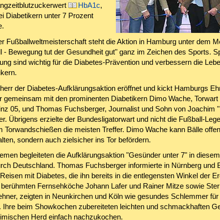
ngzeitblutzuckerwert
HbA1c
,
i Diabetikern unter 7 Prozent
e.
er Fußballweltmeisterschaft steht die Aktion in Hamburg unter dem Mo
l - Bewegung tut der Gesundheit gut" ganz im Zeichen des Sports. S
ung sind wichtig für die Diabetes-Prävention und verbessern die Lebe
ikern.
herr der Diabetes-Aufklärungsaktion eröffnet und kickt Hamburgs Eh
 gemeinsam mit den prominenten Diabetikern Dimo Wache, Torwart
nz 05, und Thomas Fuchsberger, Journalist und Sohn von Joachim "
r. Übrigens erzielte der Bundesligatorwart und nicht die Fußball-Leg
m Torwandschießen die meisten Treffer. Dimo Wache kann Bälle offens
alten, sondern auch zielsicher ins Tor befördern.
emen begleiteten die Aufklärungsaktion "Gesünder unter 7" in diesem
urch Deutschland. Thomas Fuchsberger informierte in Nürnberg und
Reisen mit Diabetes, die ihn bereits in die entlegensten Winkel der Er
 berühmten Fernsehköche Johann Lafer und Rainer Mitze sowie Ste
Zehner, zeigten in Neunkirchen und Köln wie gesundes Schlemmer für 
t. Ihre beim Showkochen zubereiteten leichten und schmackhaften Ge
imischen Herd einfach nachzukochen.