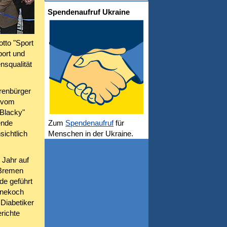
Spendenaufruf Ukraine
tto "Sport
port und
nsqualität
renbürger
 vom
Blacky"
ende
Zum
Spendenaufruf
für
ichtlich
Menschen in der Ukraine.
 Jahr auf
 Bremen
de geführt
rnekoch
Diabetiker
richte