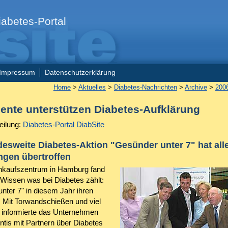
abetes-Portal
Impressum
Datenschutzerklärung
Home
>
Aktuelles
>
Diabetes-Nachrichten
>
Archive
>
200
ente unterstützen Diabetes-Aufklärung
eilung:
Diabetes-Portal DiabSite
esweite Diabetes-Aktion "Gesünder unter 7" hat all
ngen übertroffen
nkaufszentrum in Hamburg fand
"Wissen was bei Diabetes zählt:
nter 7" in diesem Jahr ihren
 Mit Torwandschießen und viel
informierte das Unternehmen
ntis mit Partnern über Diabetes