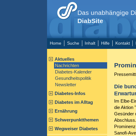
Das unabhängige Di
DiabSite
Home
Suche
Inhalt
Hilfe
Kontakt
Aktuelles
Promin
Nachrichten
Diabetes-Kalender
Pressemitt
Gesundheitspolitik
Newsletter
Die bund
Erwartu
Diabetes-Infos
Im Elbe-Ei
Diabetes im Alltag
die Aktion 
Ernährung
Gesünder u
Schwerpunktthemen
Abschluss.
Prominenz 
Wegweiser Diabetes
Sanofi-Ave