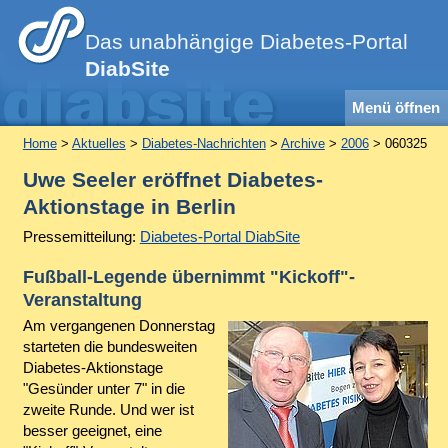
Das unabhängige Diabetes-Portal
DiabSite
Menü öffnen
Home
>
Aktuelles
>
Diabetes-Nachrichten
>
Archive
>
2006
> 060325
Uwe Seeler eröffnet Diabetes-
Aktionstage in Berlin
Pressemitteilung:
Diabetes-Portal DiabSite
Fußball-Legende übernimmt "Kickoff"-
Veranstaltung
Am vergangenen Donnerstag
starteten die bundesweiten
Diabetes-Aktionstage
"Gesünder unter 7" in die
zweite Runde. Und wer ist
besser geeignet, eine