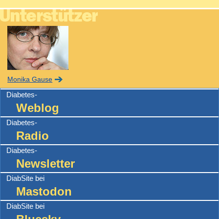
Monika Gause
Diabetes-
Weblog
Diabetes-
Radio
Diabetes-
Newsletter
DiabSite bei
Mastodon
DiabSite bei