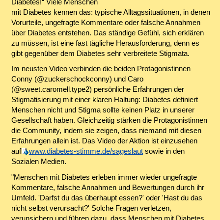
Diabetes!“ Viele Menschen
mit Diabetes kennen das: typische Alltagssituationen, in denen
Vorurteile, ungefragte Kommentare oder falsche Annahmen
über Diabetes entstehen. Das ständige Gefühl, sich erklären
zu müssen, ist eine fast tägliche Herausforderung, denn es
gibt gegenüber dem Diabetes sehr verbreitete Stigmata.
Im neusten Video verbinden die beiden Protagonistinnen
Conny (@zuckerschockconny) und Caro
(@sweet.caromell.type2) persönliche Erfahrungen der
Stigmatisierung mit einer klaren Haltung: Diabetes definiert
Menschen nicht und Stigma sollte keinen Platz in unserer
Gesellschaft haben. Gleichzeitig stärken die Protagonistinnen
die Community, indem sie zeigen, dass niemand mit diesen
Erfahrungen allein ist. Das Video der Aktion ist einzusehen
auf
www.diabetes-stimme.de/sageslaut
sowie in den
Sozialen Medien.
"Menschen mit Diabetes erleben immer wieder ungefragte
Kommentare, falsche Annahmen und Bewertungen durch ihr
Umfeld. 'Darfst du das überhaupt essen?' oder 'Hast du das
nicht selbst verursacht?' Solche Fragen verletzen,
verunsichern und führen dazu, dass Menschen mit Diabetes