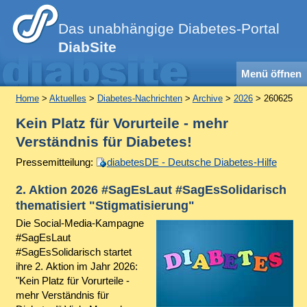
Das unabhängige Diabetes-Portal
DiabSite
Menü öffnen
Home
>
Aktuelles
>
Diabetes-Nachrichten
>
Archive
>
2026
> 260625
Kein Platz für Vorurteile - mehr
Verständnis für Diabetes!
Pressemitteilung:
diabetesDE - Deutsche Diabetes-Hilfe
2. Aktion 2026 #SagEsLaut #SagEsSolidarisch
thematisiert "Stigmatisierung"
Die Social-Media-Kampagne
#SagEsLaut
#SagEsSolidarisch startet
ihre 2. Aktion im Jahr 2026:
"Kein Platz für Vorurteile -
mehr Verständnis für