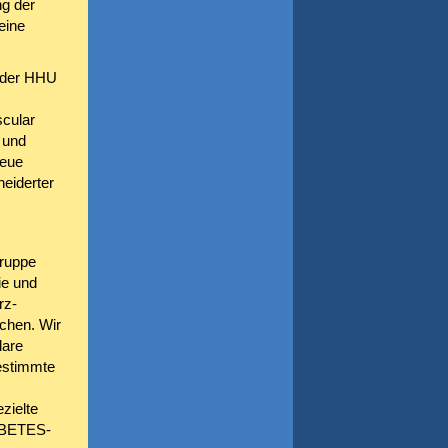
ng der
eine
n der HHU
cular
 und
neue
eiderter
gruppe
ie und
rz-
chen. Wir
lare
estimmte
zielte
ABETES-