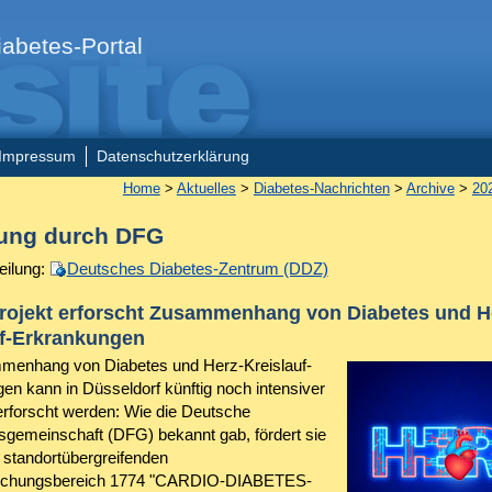
abetes-Portal
Impressum
Datenschutzerklärung
Home
>
Aktuelles
>
Diabetes-Nachrichten
>
Archive
>
20
ung durch DFG
eilung:
Deutsches Diabetes-Zentrum (DDZ)
rojekt erforscht Zusammenhang von Diabetes und H
uf-Erkrankungen
menhang von Diabetes und Herz-Kreislauf-
en kann in Düsseldorf künftig noch intensiver
 erforscht werden: Wie die Deutsche
gemeinschaft (DFG) bekannt gab, fördert sie
n standortübergreifenden
schungsbereich 1774 "CARDIO-DIABETES-