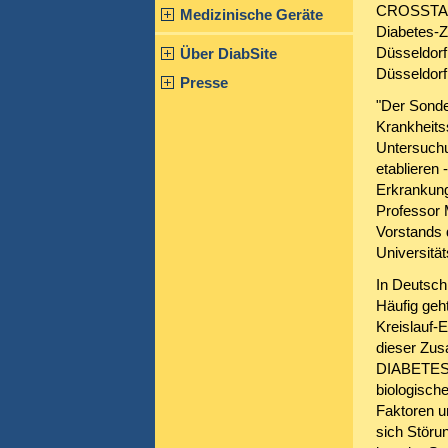
CROSSTALK"
Medizinische Geräte
Diabetes-Z
Düsseldorf
Über DiabSite
Düsseldorf
Presse
"Der Sonde
Krankheits
Untersuchu
etablieren
Erkrankung
Professor 
Vorstands 
Universitä
In Deutsch
Häufig geht
Kreislauf-
dieser Zus
DIABETES-
biologische
Faktoren u
sich Störu