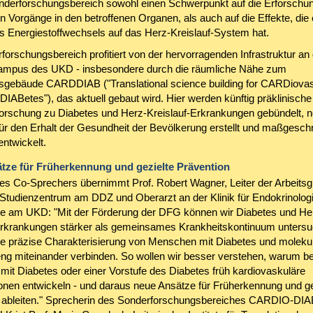
onderforschungsbereich sowohl einen Schwerpunkt auf die Erforschu
 Vorgänge in den betroffenen Organen, als auch auf die Effekte, die 
s Energiestoffwechsels auf das Herz-Kreislauf-System hat.
forschungsbereich profitiert von der hervorragenden Infrastruktur a
ampus des UKD - insbesondere durch die räumliche Nähe zum
gebäude CARDDIAB ("Translational science building for CARDiovas
DIABetes"), das aktuell gebaut wird. Hier werden künftig präklinische
Forschung zu Diabetes und Herz-Kreislauf-Erkrankungen gebündelt, 
ür den Erhalt der Gesundheit der Bevölkerung erstellt und maßgeschn
ntwickelt.
tze für Früherkennung und gezielte Prävention
des Co-Sprechers übernimmt Prof. Robert Wagner, Leiter der Arbeits
 Studienzentrum am DDZ und Oberarzt an der Klinik für Endokrinolog
ie am UKD: "Mit der Förderung der DFG können wir Diabetes und He
Erkrankungen stärker als gemeinsames Krankheitskontinuum untersu
e präzise Charakterisierung von Menschen mit Diabetes und moleku
ng miteinander verbinden. So wollen wir besser verstehen, warum b
it Diabetes oder einer Vorstufe des Diabetes früh kardiovaskuläre
onen entwickeln - und daraus neue Ansätze für Früherkennung und ge
 ableiten." Sprecherin des Sonderforschungsbereiches CARDIO-DI