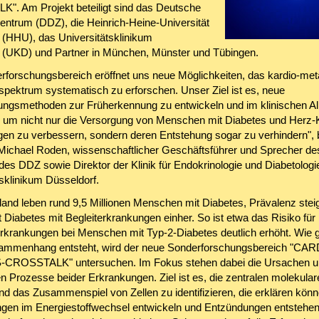
. Am Projekt beteiligt sind das Deutsche
entrum (DDZ), die Heinrich-Heine-Universität
 (HHU), das Universitätsklinikum
 (UKD) und Partner in München, Münster und Tübingen.
rforschungsbereich eröffnet uns neue Möglichkeiten, das kardio-met
spektrum systematisch zu erforschen. Unser Ziel ist es, neue
ngsmethoden zur Früherkennung zu entwickeln und im klinischen All
 - um nicht nur die Versorgung von Menschen mit Diabetes und Herz-K
en zu verbessern, sondern deren Entstehung sogar zu verhindern", 
Michael Roden, wissenschaftlicher Geschäftsführer und Sprecher de
des DDZ sowie Direktor der Klinik für Endokrinologie und Diabetolog
tsklinikum Düsseldorf.
land leben rund 9,5 Millionen Menschen mit Diabetes, Prävalenz stei
 Diabetes mit Begleiterkrankungen einher. So ist etwa das Risiko für
Erkrankungen bei Menschen mit Typ-2-Diabetes deutlich erhöht. Wie 
ammenhang entsteht, wird der neue Sonderforschungsbereich "CAR
CROSSTALK" untersuchen. Im Fokus stehen dabei die Ursachen u
n Prozesse beider Erkrankungen. Ziel ist es, die zentralen molekular
nd das Zusammenspiel von Zellen zu identifizieren, die erklären könn
ngen im Energiestoffwechsel entwickeln und Entzündungen entstehen