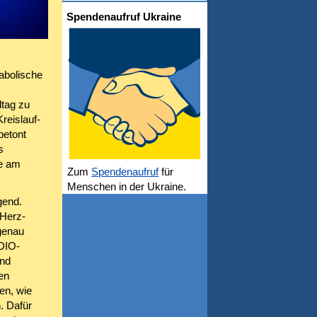
Spendenaufruf Ukraine
abolische
tag zu
reislauf-
betont
s
ie am
Zum
Spendenaufruf
für
Menschen in der Ukraine.
gend.
 Herz-
genau
DIO-
nd
en
en, wie
. Dafür