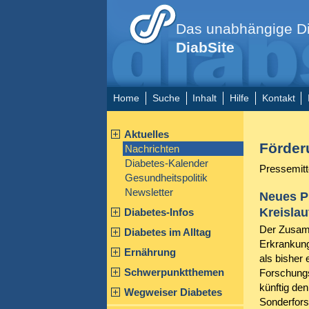
Das unabhängige Di
DiabSite
Home
Suche
Inhalt
Hilfe
Kontakt
Aktuelles
Förder
Nachrichten
Diabetes-Kalender
Pressemitt
Gesundheitspolitik
Newsletter
Neues P
Kreisla
Diabetes-Infos
Der Zusam
Diabetes im Alltag
Erkrankung
Ernährung
als bisher
Schwerpunktthemen
Forschungs
künftig de
Wegweiser Diabetes
Sonderfor