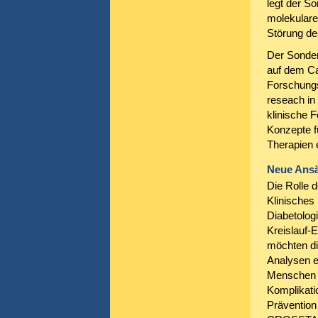
legt der S
molekularen
Störung de
Der Sonder
auf dem C
Forschungs
reseach in 
klinische 
Konzepte f
Therapien e
Neue Ansä
Die Rolle 
Klinisches
Diabetolog
Kreislauf-
möchten di
Analysen e
Menschen m
Komplikati
Prävention