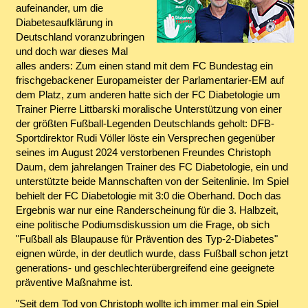
aufeinander, um die
Diabetesaufklärung in
Deutschland voranzubringen
und doch war dieses Mal
alles anders: Zum einen stand mit dem FC Bundestag ein
frischgebackener Europameister der Parlamentarier-EM auf
dem Platz, zum anderen hatte sich der FC Diabetologie um
Trainer Pierre Littbarski moralische Unterstützung von einer
der größten Fußball-Legenden Deutschlands geholt: DFB-
Sportdirektor Rudi Völler löste ein Versprechen gegenüber
seines im August 2024 verstorbenen Freundes Christoph
Daum, dem jahrelangen Trainer des FC Diabetologie, ein und
unterstützte beide Mannschaften von der Seitenlinie. Im Spiel
behielt der FC Diabetologie mit 3:0 die Oberhand. Doch das
Ergebnis war nur eine Randerscheinung für die 3. Halbzeit,
eine politische Podiumsdiskussion um die Frage, ob sich
"Fußball als Blaupause für Prävention des Typ-2-Diabetes"
eignen würde, in der deutlich wurde, dass Fußball schon jetzt
generations- und geschlechterübergreifend eine geeignete
präventive Maßnahme ist.
"Seit dem Tod von Christoph wollte ich immer mal ein Spiel