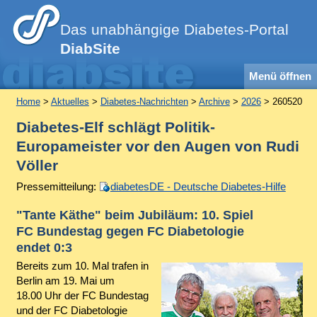
Das unabhängige Diabetes-Portal
DiabSite
Menü öffnen
Home
>
Aktuelles
>
Diabetes-Nachrichten
>
Archive
>
2026
> 260520
Diabetes-Elf schlägt Politik-
Europameister vor den Augen von Rudi
Völler
Pressemitteilung:
diabetesDE - Deutsche Diabetes-Hilfe
"Tante Käthe" beim Jubiläum: 10. Spiel
FC Bundestag gegen FC Diabetologie
endet 0:3
Bereits zum 10. Mal trafen in
Berlin am 19. Mai um
18.00 Uhr der FC Bundestag
und der FC Diabetologie