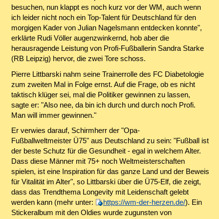
besuchen, nun klappt es noch kurz vor der WM, auch wenn
ich leider nicht noch ein Top-Talent für Deutschland für den
morgigen Kader von Julian Nagelsmann entdecken konnte",
erklärte Rudi Völler augenzwinkernd, hob aber die
herausragende Leistung von Profi-Fußballerin Sandra Starke
(RB Leipzig) hervor, die zwei Tore schoss.
Pierre Littbarski nahm seine Trainerrolle des FC Diabetologie
zum zweiten Mal in Folge ernst. Auf die Frage, ob es nicht
taktisch klüger sei, mal die Politiker gewinnen zu lassen,
sagte er: "Also nee, da bin ich durch und durch noch Profi.
Man will immer gewinnen."
Er verwies darauf, Schirmherr der "Opa-
Fußballweltmeister Ü75" aus Deutschland zu sein: "Fußball ist
der beste Schutz für die Gesundheit - egal in welchem Alter.
Dass diese Männer mit 75+ noch Weltmeisterschaften
spielen, ist eine Inspiration für das ganze Land und der Beweis
für Vitalität im Alter", so Littbarski über die Ü75-Elf, die zeigt,
dass das Trendthema Longevity mit Leidenschaft gelebt
werden kann (mehr unter:
https://wm-der-herzen.de/
). Ein
Stickeralbum mit den Oldies wurde zugunsten von