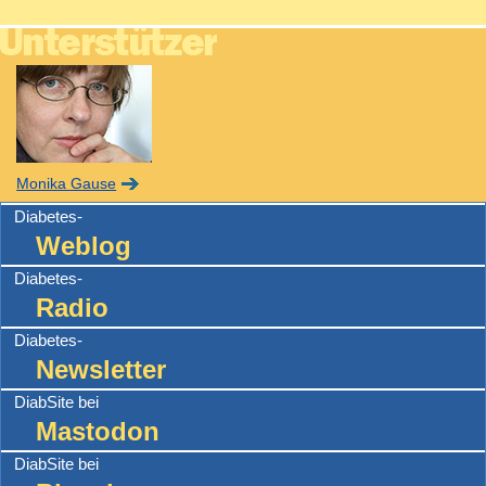
Monika Gause
Diabetes-
Weblog
Diabetes-
Radio
Diabetes-
Newsletter
DiabSite bei
Mastodon
DiabSite bei