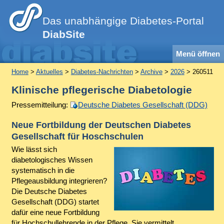
Das unabhängige Diabetes-Portal
DiabSite
Menü öffnen
Home
>
Aktuelles
>
Diabetes-Nachrichten
>
Archive
>
2026
> 260511
Klinische pflegerische Diabetologie
Pressemitteilung:
Deutsche Diabetes Gesellschaft (DDG)
Neue Fortbildung der Deutschen Diabetes
Gesellschaft für Hoschschulen
Wie lässt sich
diabetologisches Wissen
systematisch in die
Pflegeausbildung integrieren?
Die Deutsche Diabetes
Gesellschaft (DDG) startet
dafür eine neue Fortbildung
für Hochschullehrende in der Pflege. Sie vermittelt