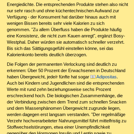
Energiedichte. Die entsprechenden Produkte stehen also nicht
nur sehr rasch und ohne küchentechnischen Aufwand zur
Verfügung - der Konsument hat darüber hinaus auch mit
wenigen Bissen bereits sehr viele Kalorien zu sich
genommen. "Zu allem Überfluss haben die Produkte häufig
eine Konsistenz, die nicht zum Kauen anregt", ergänzt Bosy-
Westphal. Daher würden sie automatisch schneller verzehrt.
Bis sich das Sättigungsgefühl einstellen könne, sei das
Kalorienkonto bereits deutlich überzogen.
Die Folgen der permanenten Verlockung sind deutlich zu
erkennen: Über 50 Prozent der Erwachsenen in Deutschland
haben Übergewicht, jede/r fünfte hat sogar
Adipositas
.
Auch bei Kindern und Jugendlichen sind die entsprechenden
Werte mit rund zehn beziehungsweise sechs Prozent
erschreckend hoch. Die biologischen Zusammenhänge, die
der Verbindung zwischen dem Trend zum schnellen Snacken
und dem Massenphänomen Übergewicht zugrunde liegen,
werden dagegen erst langsam verstanden. "Der regelmäßige
Verzehr hochverarbeiteter Nahrungsmittel führt mittelfristig zu
Stoffwechselstörungen, etwa einer Unempfindlichkeit
gegenüber den Hormonen Insulin und Leptin sowie zu