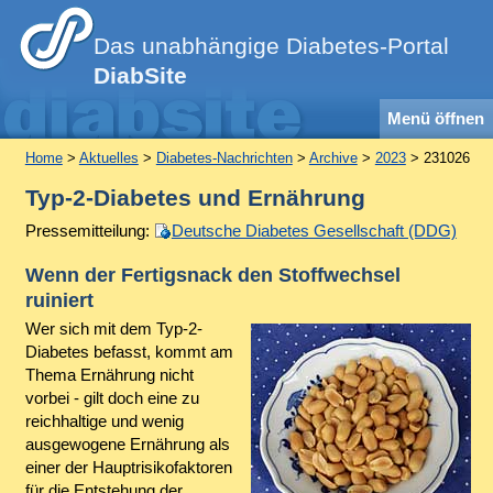
Das unabhängige Diabetes-Portal
DiabSite
Menü öffnen
Home
>
Aktuelles
>
Diabetes-Nachrichten
>
Archive
>
2023
> 231026
Typ-2-Diabetes und Ernährung
Pressemitteilung:
Deutsche Diabetes Gesellschaft (DDG)
Wenn der Fertigsnack den Stoffwechsel
ruiniert
Wer sich mit dem Typ-2-
Diabetes befasst, kommt am
Thema Ernährung nicht
vorbei - gilt doch eine zu
reichhaltige und wenig
ausgewogene Ernährung als
einer der Hauptrisikofaktoren
für die Entstehung der