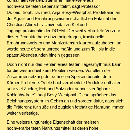
konsumiert werden, stammen mittlerweile aus
hochverarbeiteten Lebensmitteln", sagt Professor
Dr. oec. troph. Dr. med. Anja Bosy-Westphal, Prodekanin an
der Agrar- und Ernährungswissenschaftlichen Fakultät der
Christian-Albrechts-Universität zu Kiel und
Tagungspräsidentin der DGEM. Der weit verbreitete Verzehr
dieser Produkte habe dazu beigetragen, traditionelle
Ernährungsweisen und Mahlzeitenstrukturen aufzuheben, so
werde heute oft sehr unregelmäßig und zum Teil bis in die
späten Abendstunden hinein gegessen.
Doch nicht nur das Fehlen eines festen Tagesrhythmus kann
für die Gesundheit zum Problem werden. Vor allem die
Zusammensetzung der schnellen Speisen bereitet dem
Körper Probleme. "Viele hochverarbeitete Produkte enthalten
sehr viel Zucker, Fett und Salz oder schnell verfügbare
Kohlenhydrate", sagt Bosy-Westphal. Diese sprächen das
Belohnungssystem im Gehirn an und sorgten dafür, dass sich
die Präferenz für süße und zugleich fetthaltige Nahrung immer
weiter verfestige.
Eine weitere ungünstige Eigenschaft der meisten
hochverarbeiteten Nahrungsmittel ist deren hohe