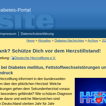
abetes-Portal
Impressum
Datenschutzerklärung
Home
>
Aktuelles
>
Diabetes-Nachrichten
>
Archive
>
20
ank? Schütze Dich vor dem Herzstillstand!
eilung:
Deutsche Herzstiftung e.V.
 bei Diabetes mellitus, Fettstoffwechselstörungen u
hdruck
erzstiftung informiert in den bundesweiten
 über den plötzlichen Herztod: Welche
nkungen gehen dem Sekundenherztod voraus
t besonders gefährdet? Wie schützen Diagnose
ie davor und welche Warnzeichen sind
n Deutschland sterben Jahr für Jahr