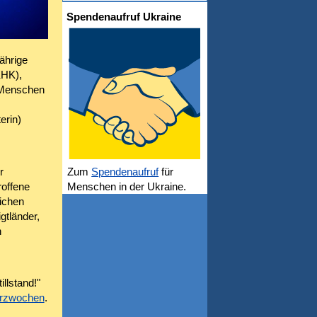
Spendenaufruf Ukraine
jährige
KHK),
n Menschen
erin)
r
Zum
Spendenaufruf
für
roffene
Menschen in der Ukraine.
ichen
gtländer,
n
llstand!"
herzwochen
.