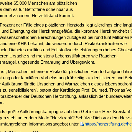
weise 65.000 Menschen am plötzlichen
ei dem es für Betroffene scheinbar aus
immel zu einem Herzstillstand kommt.
Prozent der Fälle eines plötzlichen Herztods liegt allerdings eine lang
 und Einengung der Herzkranzgefäße, die koronare Herzkrankheit (
Wissenschaftlichen Berechnungen zufolge ist bei rund fünf Millione
land eine KHK bekannt, die wiederum durch Risikokrankheiten wie
uck, Diabetes mellitus und Fettstoffwechselstörungen (hohes Cholest
Deren Ursache sind meistens Lebensstilfaktoren wie Rauchen,
mangel, ungesunde Ernährung und Übergewicht.
 ist, Menschen mit einem Risiko für plötzlichen Herztod aufgrund ihre
ung oder familiären Vorbelastung frühzeitig zu identifizieren und Bet
 Aufklärung für die Ursachen und Warnzeichen dieses lebensbedrohl
 zu sensibilisieren", betont der Kardiologe Prof. Dr. med. Thomas Voi
orsitzender der Deutschen Herzstiftung, anlässlich der bundesweite
n.
ds größte Aufklärungskampagne auf dem Gebiet der Herz-Kreislauf-
en steht unter dem Motto "Herzkrank? Schütze Dich vor dem Herzsti
umfangreichen Informationsangebot unter
https://herzstiftung.de/