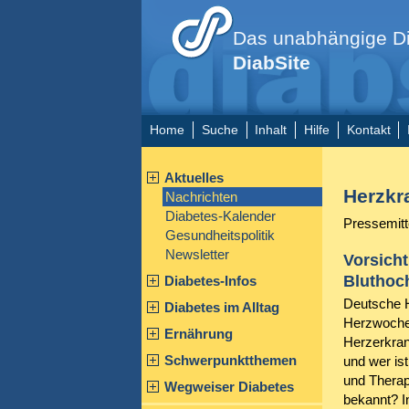
Das unabhängige Di
DiabSite
Home
Suche
Inhalt
Hilfe
Kontakt
Aktuelles
Herzkr
Nachrichten
Diabetes-Kalender
Pressemitt
Gesundheitspolitik
Newsletter
Vorsicht
Bluthoc
Diabetes-Infos
Deutsche H
Diabetes im Alltag
Herzwochen
Ernährung
Herzerkra
Schwerpunktthemen
und wer is
und Therap
Wegweiser Diabetes
bekannt? I