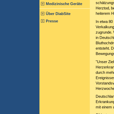
schätzungs
Medizinische Geräte
Herztod, b
heiterem H
Über DiabSite
Presse
In etwa 80 
Verkalkung
zugrunde. 
in Deutsch
Bluthochdr
entsteht. 
Bewegungs
"Unser Ziel
Herzerkrank
durch mehr
Ereignisses
Vorstandsv
Herzwoche
Deutschlan
Erkrankung
mit einem 