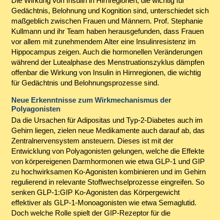
Die Wirkung von Insulin in Hirnregionen, die wichtig für
Gedächtnis, Belohnung und Kognition sind, unterschiedet sich
maßgeblich zwischen Frauen und Männern. Prof. Stephanie
Kullmann und ihr Team haben herausgefunden, dass Frauen
vor allem mit zunehmendem Alter eine Insulinresistenz im
Hippocampus zeigen. Auch die hormonellen Veränderungen
während der Lutealphase des Menstruationszyklus dämpfen
offenbar die Wirkung von Insulin in Hirnregionen, die wichtig
für Gedächtnis und Belohnungsprozesse sind.
Neue Erkenntnisse zum Wirkmechanismus der
Polyagonisten
Da die Ursachen für Adipositas und Typ-2-Diabetes auch im
Gehirn liegen, zielen neue Medikamente auch darauf ab, das
Zentralnervensystem ansteuern. Dieses ist mit der
Entwicklung von Polyagonisten gelungen, welche die Effekte
von körpereigenen Darmhormonen wie etwa GLP-1 und GIP
zu hochwirksamen Ko-Agonisten kombinieren und im Gehirn
regulierend in relevante Stoffwechselprozesse eingreifen. So
senken GLP-1:GIP Ko-Agonisten das Körpergewicht
effektiver als GLP-1-Monoagonisten wie etwa Semaglutid.
Doch welche Rolle spielt der GIP-Rezeptor für die