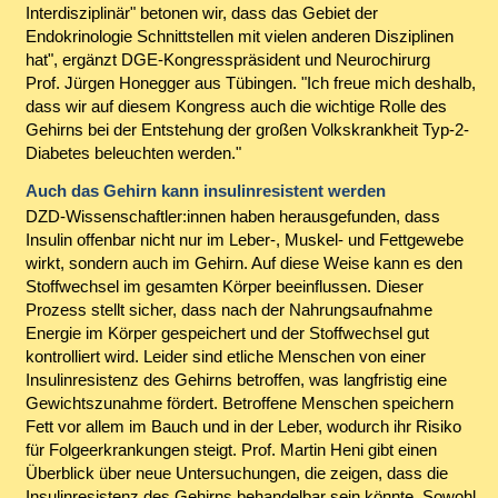
Interdisziplinär" betonen wir, dass das Gebiet der
Endokrinologie Schnittstellen mit vielen anderen Disziplinen
hat", ergänzt DGE-Kongresspräsident und Neurochirurg
Prof. Jürgen Honegger aus Tübingen. "Ich freue mich deshalb,
dass wir auf diesem Kongress auch die wichtige Rolle des
Gehirns bei der Entstehung der großen Volkskrankheit Typ-2-
Diabetes beleuchten werden."
Auch das Gehirn kann insulinresistent werden
DZD-Wissenschaftler:innen haben herausgefunden, dass
Insulin offenbar nicht nur im Leber-, Muskel- und Fettgewebe
wirkt, sondern auch im Gehirn. Auf diese Weise kann es den
Stoffwechsel im gesamten Körper beeinflussen. Dieser
Prozess stellt sicher, dass nach der Nahrungsaufnahme
Energie im Körper gespeichert und der Stoffwechsel gut
kontrolliert wird. Leider sind etliche Menschen von einer
Insulinresistenz des Gehirns betroffen, was langfristig eine
Gewichtszunahme fördert. Betroffene Menschen speichern
Fett vor allem im Bauch und in der Leber, wodurch ihr Risiko
für Folgeerkrankungen steigt. Prof. Martin Heni gibt einen
Überblick über neue Untersuchungen, die zeigen, dass die
Insulinresistenz des Gehirns behandelbar sein könnte. Sowohl