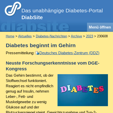
Das unabhängige Diabetes-Portal
DiabSite
Menü öffnen
Home
>
Aktuelles
>
Diabetes-Nachrichten
>
Archive
>
2023
> 230608
Diabetes beginnt im Gehirn
Pressemitteilung:
Deutsches Diabetes-Zentrum (DDZ)
Neuste Forschungserkenntnisse vom DGE-
Kongress
Das Gehirn bestimmt, ob der
Stoffwechsel funktioniert.
Reagiert es nicht empfindlich
genug auf Insulin, nehmen
Leber-, Fett- und
Muskelgewebe zu wenig
Glukose auf und der
Blutzuckerspiegel steigt. Gewichtszunahme und Typ-2-