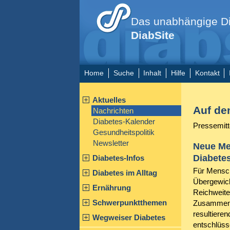
Das unabhängige Di
DiabSite
Home
Suche
Inhalt
Hilfe
Kontakt
Aktuelles
Auf de
Nachrichten
Diabetes-Kalender
Pressemitt
Gesundheitspolitik
Newsletter
Neue Me
Diabetes
Diabetes-Infos
Für Mensch
Diabetes im Alltag
Übergewich
Ernährung
Reichweite 
Schwerpunktthemen
Zusammenh
resultiere
Wegweiser Diabetes
entschlüss