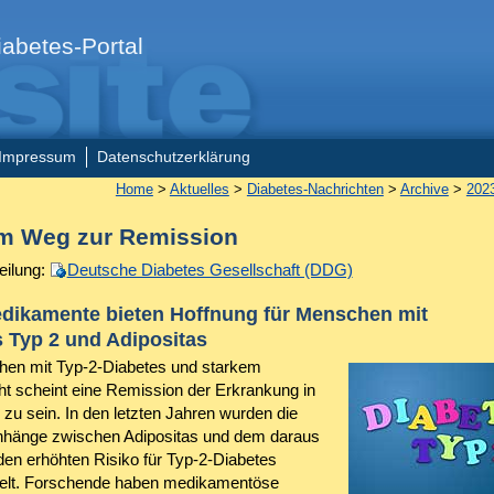
abetes-Portal
Impressum
Datenschutzerklärung
Home
>
Aktuelles
>
Diabetes-Nachrichten
>
Archive
>
202
m Weg zur Remission
eilung:
Deutsche Diabetes Gesellschaft (DDG)
dikamente bieten Hoffnung für Menschen mit
 Typ 2 und Adipositas
en mit Typ-2-Diabetes und starkem
t scheint eine Remission der Erkrankung in
zu sein. In den letzten Jahren wurden die
änge zwischen Adipositas und dem daraus
nden erhöhten Risiko für Typ-2-Diabetes
elt. Forschende haben medikamentöse