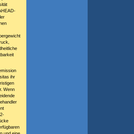
ität
k-AHEAD-
der
inen
Übergewicht
ruck,
heitliche
barkeit
Remission
itas ihr
istigen
er. Wenn
heidende
Behandler
nt
2-
Lücke
erfügbaren
n und eine