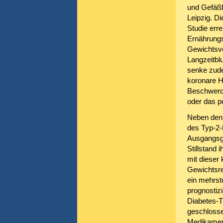
und Gefäßf
Leipzig. Di
Studie err
Ernährungs
Gewichtsve
Langzeitbl
senke zude
koronare H
Beschwerde
oder das p
Neben den 
des Typ-2-D
Ausgangsge
Stillstand 
mit dieser 
Gewichtsre
ein mehrst
prognostiz
Diabetes-T
geschlosse
Medikament