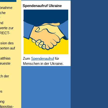
Spendenaufruf Ukraine
sabnahme
sche
r
nd
erte zur
DiRECT-
ssion des
perten auf
atthias
Zum
Spendenaufruf
für
neueste
Menschen in der Ukraine.
ch der
es
ung
ipositas-