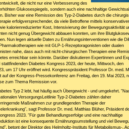
ntwickelt, die nicht nur eine Verbesserung des
erhöhten Glukosespiegels, sondern auch eine nachhaltige Gewicht
n. Bisher war eine Remission des Typ-2-Diabetes durch die chirurgi
rapie erfolgversprechender, da viele Betroffene mittels konservative
ie kalorienreduzierter Kost, Intensivierung der Bewegungsaktivität u
en nicht genug Übergewicht abbauen konnten, um ihre Blutglukosew
ren. Nun legen aktuelle Daten zu Ernährungsinterventionen wie die 
 Pharmakotherapien wie mit GLP-1-Rezeptoragonisten oder dualen
onisten nahe, dass auch mit nicht-chirurgischen Therapien eine Remi
etes erreichbar sein könnte. Darüber diskutieren Expertinnen und Ex
 stattfindenden Diabetes Kongress 2023, der heute, Mittwoch, den
23, um 17 Uhr eröffnet wird. Kongresspräsident Professor Dr. med. M
llt auf der Kongress-Pressekonferenz am Freitag, den 19. Mai 2023, 
sse zum Thema Remission vor.
abetes Typ 2 lebt, hat häufig auch Übergewicht - und umgekehrt. "Na
Nationalen VersorgungsLeitlinie Typ-2-Diabetes zählen daher
rringernde Maßnahmen zur grundlegenden Therapie der
elerkrankung", sagt Professor Dr. med. Matthias Blüher, Präsident d
ongress 2023. "Für gute Behandlungserfolge und eine nachhaltige
duktion ist eine konsequente Ernährungsumstellung und viel Beweg
d", betont der Direktor des Helmholtz-Instituts für Metabolismus-, Ad