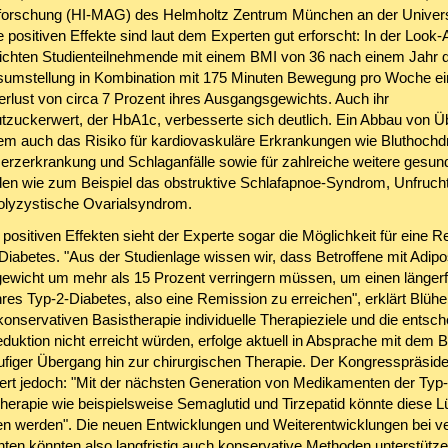
orschung (HI-MAG) des Helmholtz Zentrum München an der Univers
e positiven Effekte sind laut dem Experten gut erforscht: In der Loo
eichten Studienteilnehmende mit einem BMI von 36 nach einem Jahr 
umstellung in Kombination mit 175 Minuten Bewegung pro Woche e
rlust von circa 7 Prozent ihres Ausgangsgewichts. Auch ihr
utzuckerwert, der HbA1c, verbesserte sich deutlich. Ein Abbau von 
m auch das Risiko für kardiovaskuläre Erkrankungen wie Bluthochd
erzerkrankung und Schlaganfälle sowie für zahlreiche weitere gesund
n wie zum Beispiel das obstruktive Schlafapnoe-Syndrom, Unfrucht
olyzystische Ovarialsyndrom.
positiven Effekten sieht der Experte sogar die Möglichkeit für eine 
iabetes. "Aus der Studienlage wissen wir, dass Betroffene mit Adipos
wicht um mehr als 15 Prozent verringern müssen, um einen längerfr
ihres Typ-2-Diabetes, also eine Remission zu erreichen", erklärt Blüh
konservativen Basistherapie individuelle Therapieziele und die entsc
duktion nicht erreicht würden, erfolge aktuell in Absprache mit dem 
ufiger Übergang hin zur chirurgischen Therapie. Der Kongresspräside
iert jedoch: "Mit der nächsten Generation von Medikamenten der Typ-
herapie wie beispielsweise Semaglutid und Tirzepatid könnte diese 
n werden". Die neuen Entwicklungen und Weiterentwicklungen bei v
en könnten also langfristig auch konservative Methoden unterstütze