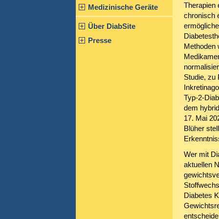
Therapien e
Medizinische Geräte
chronisch 
ermögliche
Über DiabSite
Diabetesthe
Presse
Methoden w
Medikament
normalisie
Studie, zu
Inkretinag
Typ-2-Diab
dem hybrid
17. Mai 20
Blüher ste
Erkenntni
Wer mit Di
aktuellen 
gewichtsve
Stoffwechs
Diabetes K
Gewichtsre
entscheiden