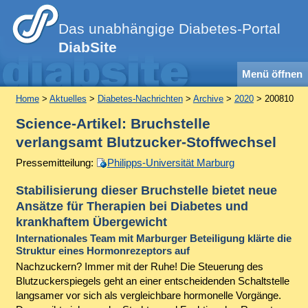
Das unabhängige Diabetes-Portal
DiabSite
Menü öffnen
Home
>
Aktuelles
>
Diabetes-Nachrichten
>
Archive
>
2020
> 200810
Science-Artikel: Bruchstelle
verlangsamt Blutzucker-Stoffwechsel
Pressemitteilung:
Philipps-Universität Marburg
Stabilisierung dieser Bruchstelle bietet neue
Ansätze für Therapien bei Diabetes und
krankhaftem Übergewicht
Internationales Team mit Marburger Beteiligung klärte die
Struktur eines Hormonrezeptors auf
Nachzuckern? Immer mit der Ruhe! Die Steuerung des
Blutzuckerspiegels geht an einer entscheidenden Schaltstelle
langsamer vor sich als vergleichbare hormonelle Vorgänge.