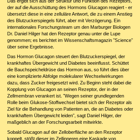
Das ergibt sich aus der Struktur und Funktion des Rezeptors,
der auf die Ausschüttung des Hormons Glucagon reagiert - er
übersetzt diese in eine zelluläre Antwort, die zu einem Anstieg
des Blutzuckerspiegels führt, aber mit Verzögerung. Ein
internationales Forschungsteam um den Marburger Biologen
Dr. Daniel Hilger hat den Rezeptor genau unter die Lupe
genommen; es berichtet im Wissenschaftsmagazin "Science"
über seine Ergebnisse.
Das Hormon Glucagon steuert den Blutzuckerspiegel, der
krankhaftes Übergewicht und Diabetes beeinflusst. Schüttet
die Bauchspeicheldrüse das Hormon aus, so führt dies über
eine komplizierte Abfolge molekularer Wechselwirkungen
dazu, dass Zucker freigesetzt wird. Zu Beginn steht dabei die
Kopplung von Glucagon an seinen Rezeptor, der in der
Zellmembran verankert ist. "Wegen seiner grundlegenden
Rolle beim Glukose-Stoffwechsel bietet sich der Rezeptor als
Ziel für die Behandlung von Patienten an, die an Diabetes oder
krankhaftem Übergewicht leiden", sagt Daniel Hilger, der
maßgeblich an der Forschungsarbeit mitwirkte.
Sobald Glucagon auf der Zelloberfläche an den Rezeptor
koppelt, stößt dieser im Zellinneren eine Kaskade von