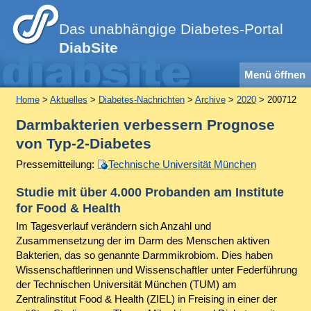
Das unabhängige Diabetes-Portal
DiabSite
Menü öffnen
Home
>
Aktuelles
>
Diabetes-Nachrichten
>
Archive
>
2020
> 200712
Darmbakterien verbessern Prognose
von Typ-2-Diabetes
Pressemitteilung:
Technische Universität München
Studie mit über 4.000 Probanden am Institute
for Food & Health
Im Tagesverlauf verändern sich Anzahl und
Zusammensetzung der im Darm des Menschen aktiven
Bakterien, das so genannte Darmmikrobiom. Dies haben
Wissenschaftlerinnen und Wissenschaftler unter Federführung
der Technischen Universität München (TUM) am
Zentralinstitut Food & Health (ZIEL) in Freising in einer der