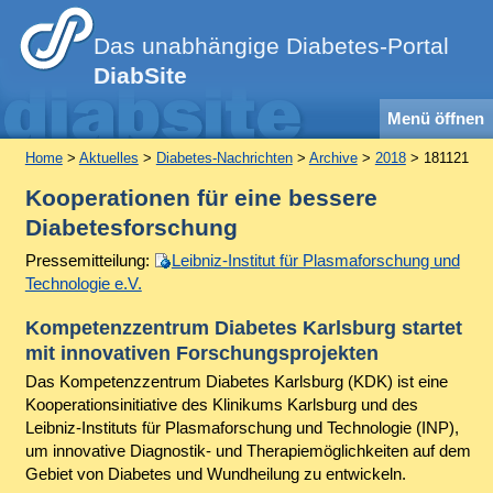
Das unabhängige Diabetes-Portal
DiabSite
Menü öffnen
Home
>
Aktuelles
>
Diabetes-Nachrichten
>
Archive
>
2018
> 181121
Kooperationen für eine bessere
Diabetesforschung
Pressemitteilung:
Leibniz-Institut für Plasmaforschung und
Technologie e.V.
Kompetenzzentrum Diabetes Karlsburg startet
mit innovativen Forschungsprojekten
Das Kompetenzzentrum Diabetes Karlsburg (KDK) ist eine
Kooperationsinitiative des Klinikums Karlsburg und des
Leibniz-Instituts für Plasmaforschung und Technologie (INP),
um innovative Diagnostik- und Therapiemöglichkeiten auf dem
Gebiet von Diabetes und Wundheilung zu entwickeln.