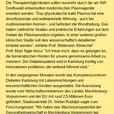
Die Therapiemöglichkeiten sollen nunmehr durch die am INP
Greifswald entwickelten medizinischen Plasmageräte
erweitert werden. "Das physikalische kalte Plasma hat eine
desinfizierende und antibakterielle Wirkung - auch bei
multiresistenten Keimen - und befördert die Wundheilung. Das
haben zahlreiche Studien und praktische Erfahrungen auf dem
Gebiet der Plasmamedizin ergeben. In einer weiteren großen
klinischen Studie soll dies wissenschaftlich detaillierter
erhärtet werden", erklärte Prof. Weltmann. Klinikchef
Prof. Motz fügte hinzu: "Ich freue mich, dass es gelungen ist,
die bürokratischen Hürden für unsere gemeinsame Arbeit zu
meistern. Der Diabetespatient wird in Karlsburg künftig von
Innovationen profitieren, die weltweit führend sind."
In den vergangenen Monaten wurde das Kompetenzzentrum
Diabetes Karlsburg mit Laboreinrichtungen und
wissenschaftlichen Geräten ausgestattet. Die Ausrüstung
wurde vom Wirtschaftsministerium des Landes Mecklenburg-
Vorpommern und der EU mit rund 2,5 Millionen Euro
gefördert. Staatssekretär Dr. Stefan Rudolph sagte zum
Forschungsstart: "Wir haben das Wachstumspotential der
Gesundheitswirtschaft in Mecklenburg-Vorpommern bei