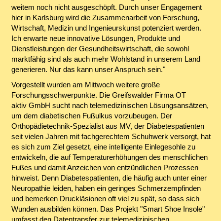
weitem noch nicht ausgeschöpft. Durch unser Engagement
hier in Karlsburg wird die Zusammenarbeit von Forschung,
Wirtschaft, Medizin und Ingenieurskunst potenziert werden.
Ich erwarte neue innovative Lösungen, Produkte und
Dienstleistungen der Gesundheitswirtschaft, die sowohl
marktfähig sind als auch mehr Wohlstand in unserem Land
generieren. Nur das kann unser Anspruch sein."
Vorgestellt wurden am Mittwoch weitere große
Forschungsschwerpunkte. Die Greifswalder Firma OT
aktiv GmbH sucht nach telemedizinischen Lösungsansätzen,
um dem diabetischen Fußulkus vorzubeugen. Der
Orthopädietechnik-Spezialist aus MV, der Diabetespatienten
seit vielen Jahren mit fachgerechtem Schuhwerk versorgt, hat
es sich zum Ziel gesetzt, eine intelligente Einlegesohle zu
entwickeln, die auf Temperaturerhöhungen des menschlichen
Fußes und damit Anzeichen von entzündlichen Prozessen
hinweist. Denn Diabetespatienten, die häufig auch unter einer
Neuropathie leiden, haben ein geringes Schmerzempfinden
und bemerken Druckläsionen oft viel zu spät, so dass sich
Wunden ausbilden können. Das Projekt "Smart Shoe Insole"
umfasst den Datentransfer zur telemedizinischen