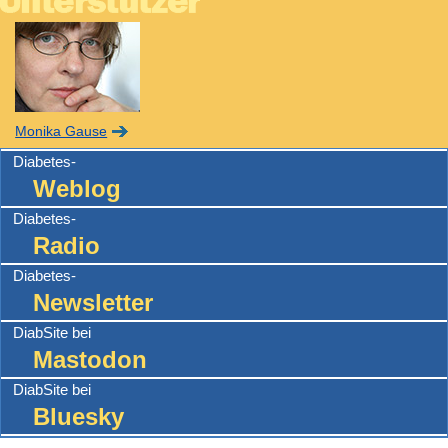
Monika Gause
Diabetes-
Weblog
Diabetes-
Radio
Diabetes-
Newsletter
DiabSite bei
Mastodon
DiabSite bei
Bluesky