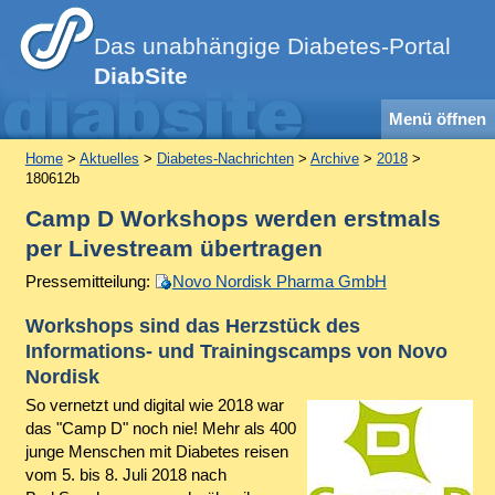
Das unabhängige Diabetes-Portal
DiabSite
Menü öffnen
Home
>
Aktuelles
>
Diabetes-Nachrichten
>
Archive
>
2018
>
180612b
Camp D Workshops werden erstmals
per Livestream übertragen
Pressemitteilung:
Novo Nordisk Pharma GmbH
Workshops sind das Herzstück des
Informations- und Trainingscamps von Novo
Nordisk
So vernetzt und digital wie 2018 war
das "Camp D" noch nie! Mehr als 400
junge Menschen mit Diabetes reisen
vom 5. bis 8. Juli 2018 nach