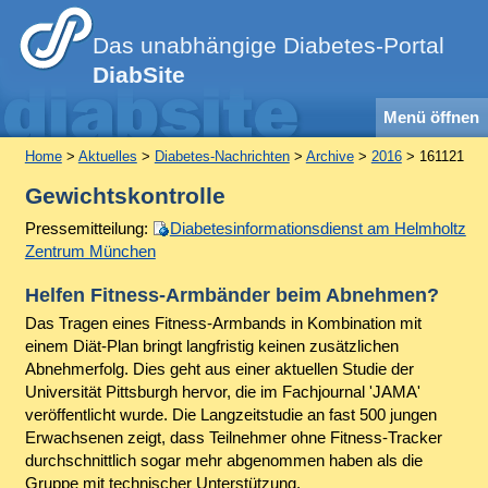
Das unabhängige Diabetes-Portal
DiabSite
Menü öffnen
Home
>
Aktuelles
>
Diabetes-Nachrichten
>
Archive
>
2016
> 161121
Gewichtskontrolle
Pressemitteilung:
Diabetesinformationsdienst am Helmholtz
Zentrum München
Helfen Fitness-Armbänder beim Abnehmen?
Das Tragen eines Fitness-Armbands in Kombination mit
einem Diät-Plan bringt langfristig keinen zusätzlichen
Abnehmerfolg. Dies geht aus einer aktuellen Studie der
Universität Pittsburgh hervor, die im Fachjournal 'JAMA'
veröffentlicht wurde. Die Langzeitstudie an fast 500 jungen
Erwachsenen zeigt, dass Teilnehmer ohne Fitness-Tracker
durchschnittlich sogar mehr abgenommen haben als die
Gruppe mit technischer Unterstützung.