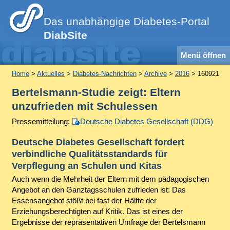
Das unabhängige Diabetes-Portal
DiabSite
Menü öffnen
Home
>
Aktuelles
>
Diabetes-Nachrichten
>
Archive
>
2016
> 160921
Bertelsmann-Studie zeigt: Eltern
unzufrieden mit Schulessen
Pressemitteilung:
Deutsche Diabetes Gesellschaft (DDG)
Deutsche Diabetes Gesellschaft fordert
verbindliche Qualitätsstandards für
Verpflegung an Schulen und Kitas
Auch wenn die Mehrheit der Eltern mit dem pädagogischen
Angebot an den Ganztagsschulen zufrieden ist: Das
Essensangebot stößt bei fast der Hälfte der
Erziehungsberechtigten auf Kritik. Das ist eines der
Ergebnisse der repräsentativen Umfrage der Bertelsmann