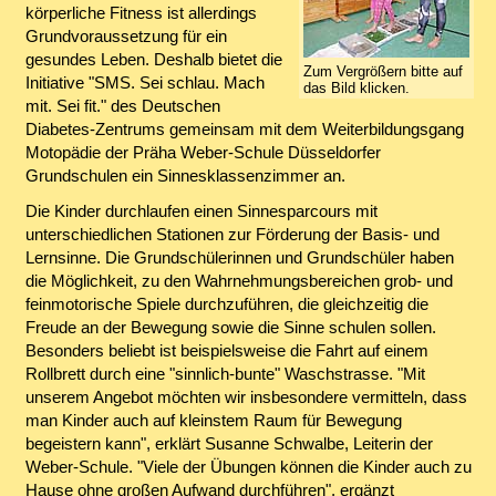
körperliche Fitness ist allerdings
Grundvoraussetzung für ein
gesundes Leben. Deshalb bietet die
Zum Vergrößern bitte auf
Initiative "SMS. Sei schlau. Mach
das Bild klicken.
mit. Sei fit." des Deutschen
Diabetes-Zentrums gemeinsam mit dem Weiterbildungsgang
Motopädie der Präha Weber-Schule Düsseldorfer
Grundschulen ein Sinnesklassenzimmer an.
Die Kinder durchlaufen einen Sinnesparcours mit
unterschiedlichen Stationen zur Förderung der Basis- und
Lernsinne. Die Grundschülerinnen und Grundschüler haben
die Möglichkeit, zu den Wahrnehmungsbereichen grob- und
feinmotorische Spiele durchzuführen, die gleichzeitig die
Freude an der Bewegung sowie die Sinne schulen sollen.
Besonders beliebt ist beispielsweise die Fahrt auf einem
Rollbrett durch eine "sinnlich-bunte" Waschstrasse. "Mit
unserem Angebot möchten wir insbesondere vermitteln, dass
man Kinder auch auf kleinstem Raum für Bewegung
begeistern kann", erklärt Susanne Schwalbe, Leiterin der
Weber-Schule. "Viele der Übungen können die Kinder auch zu
Hause ohne großen Aufwand durchführen", ergänzt