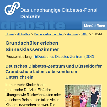
Das unabhängige Diabetes-Portal
DiabSite
Menü öffnen
Home
>
Aktuelles
>
Diabetes-Nachrichten
>
Archive
>
2016
> 160514
Grundschüler erleben
Sinnesklassenzimmer
Pressemitteilung:
Deutsches Diabetes-Zentrum (DDZ)
Deutsches Diabetes-Zentrum und Düsseldorfer
Grundschule laden zu besonderem
Unterricht ein
Immer mehr Kinder haben
motorische Defizite. Einfache
Übungen wie Rückwärtslaufen oder
auf einem Bein hüpfen fallen vielen
Kindern inzwischen schwer. Die