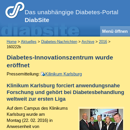
Das unabhängige Diabetes-Portal
DiabSite
Menü öffnen
Home
>
Aktuelles
>
Diabetes-Nachrichten
>
Archive
>
2016
>
160222b
Diabetes-Innovationszentrum wurde
eröffnet
Pressemitteilung:
Kilinikum Karlsburg
Klinikum Karlsburg forciert anwendungsnahe
Forschung und gehört bei Diabetesbehandlung
weltweit zur ersten Liga
Auf dem Campus des Klinikums
Karlsburg wurde am
Montag (22. 02. 2016) in
Anwesenheit von