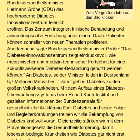
Bundesgesundheitsminister
Hermann Gröhe (CDU) das
Zum Vergrößern bitte auf
hochmoderne Diabetes-
das Bild klicken.
Innovationszentrum feierlich
eröffnet. Das Zentrum integriert klinische Behandlung und
anwendungsnahe Forschung unter einem Dach. Patienten
können schneller von neuen Therapien profitieren.
Anerkennend sagte Bundesgesundheitsminister Gröhe: "Das
Diabetes-Innovationszentrum zeigt eindrucksvoll, wie
medizinischer und medizin-technischer Fortschritt für eine
zukunftsweisende Diabetes-Behandlung genutzt werden
können." An Diabetes, so der Minister, leiden in Deutschland
6,7 Millionen Menschen. "Damit gehört Diabetes zu den
großen Volkskrankheiten. Mit dem Aufbau eines Diabetes-
Überwachungssystems beim Robert Koch-Institut und
gezielten Informationen der Bundeszentrale für
gesundheitliche Aufklärung über Diabetes und seine Folge-
und Begleiterkrankungen treiben wir die Bekämpfung von
Diabetes kraftvoll voran. Gleichzeitig stärken wir mit dem
Präventionsgesetz die Gesundheitsförderung, damit
lebensstilbedingte Krankheiten wie Diabetes gar nicht erst