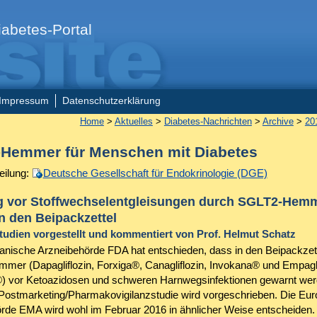
abetes-Portal
Impressum
Datenschutzerklärung
Home
>
Aktuelles
>
Diabetes-Nachrichten
>
Archive
>
20
Hemmer für Menschen mit Diabetes
eilung:
Deutsche Gesellschaft für Endokrinologie (DGE)
 vor Stoffwechselentgleisungen durch SGLT2-Hem
n den Beipackzettel
tudien vorgestellt und kommentiert von Prof. Helmut Schatz
anische Arzneibehörde FDA hat entschieden, dass in den Beipackzett
er (Dapagliflozin, Forxiga®, Canagliflozin, Invokana® und Empagli
) vor Ketoazidosen und schweren Harnwegsinfektionen gewarnt we
Postmarketing/Pharmakovigilanzstudie wird vorgeschrieben. Die Eu
rde EMA wird wohl im Februar 2016 in ähnlicher Weise entscheiden.