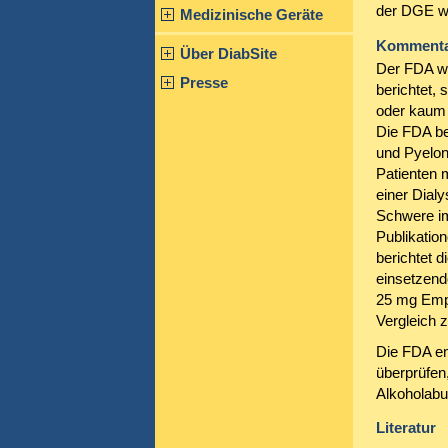
der DGE wu
Medizinische Geräte
Komment
Über DiabSite
Der FDA wu
Presse
berichtet, 
oder kaum 
Die FDA be
und Pyelon
Patienten m
einer Dial
Schwere im
Publikation
berichtet 
einsetzend
25 mg Empag
Vergleich 
Die FDA e
überprüfen,
Alkoholabu
Literatur