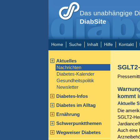
Das unabhängige Di
DiabSite
Home
Suche
Inhalt
Hilfe
Kontakt
Aktuelles
SGLT2-
Nachrichten
Diabetes-Kalender
Pressemitt
Gesundheitspolitik
Newsletter
Warnung
kommt i
Diabetes-Infos
Aktuelle S
Diabetes im Alltag
Die amerik
Ernährung
SGLT2-Hemm
Schwerpunktthemen
Jardiance®
Auch eine 
Wegweiser Diabetes
Arzneibehö