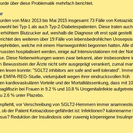
rde über diese Problematik mehrfach berichtet.
ar
rden von März 2013 bis Mai 2015 insgesamt 73 Fälle von Ketoazid
sowohl bei Typ-1 als auch Typ-2-Diabetespatienten. Diese traten auch 
erhöhtem Blutzucker auf, weshalb die Diagnose oft erst spät gestellt
richtet des weiteren über 19 Fälle von lebensbedrohlichen Urosepsis
ephritiden, welche mit einem Harnwegsinfekt begonnen hatten. Alle d
ussten hospitalisiert werden, einige auf Intensivstationen mit der No
yse. Diese Nebenwirkungen waren zwar bekannt, aber insbesondere in
 Bewusstsein der Ärzte nicht sehr ausgeprägt verankert, zumal man 
en lesen konnte: "SGLT2 inhibitors are safe and well tolerated". Imme
die EMPA-REG-Studie, vielumjubelt wegen ihrer eindrucksvollen früh
en kardiovaskulären Vorteile und der Mortalitätssenkung, dass mit 1
liflozin bei Frauen in 9.2 % und 10.8 % Urogenitalinfekte aufgetrete
zu 2.6 % unter Plazebo.
mpfiehlt, vor Verschreibung von SGLT2-Hemmern immer anamnestis
 ob der Patient Ketoazidose-gefährdet ist: Infektionen? kalorienarme
sus? Reduktion der Insulindosis oder zuwenig körpereigene Insulinp