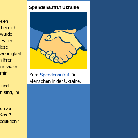
Spendenaufruf Ukraine
osen
bei nicht
 wurde.
-Fällen
iese
twendigkeit
 ihrer
in vielen
rhin
Zum
Spendenaufruf
für
Menschen in der Ukraine.
0 und
n sind, im
ch zu
 Kost?
roduktion?