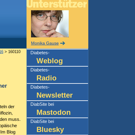
Monika Gause
16
> 160110
Diabetes-
Weblog
Diabetes-
Radio
mer
Diabetes-
Newsletter
DiabSite bei
eln der
Mastodon
flozin,
rden muss.
DiabSite bei
ropäische
Bluesky
 Im Blog