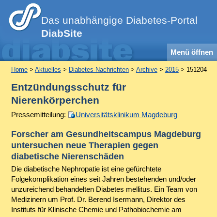
Das unabhängige Diabetes-Portal
DiabSite
Menü öffnen
Home
>
Aktuelles
>
Diabetes-Nachrichten
>
Archive
>
2015
> 151204
Entzündungsschutz für
Nierenkörperchen
Pressemitteilung:
Universitätsklinikum Magdeburg
Forscher am Gesundheitscampus Magdeburg
untersuchen neue Therapien gegen
diabetische Nierenschäden
Die diabetische Nephropatie ist eine gefürchtete
Folgekomplikation eines seit Jahren bestehenden und/oder
unzureichend behandelten Diabetes mellitus. Ein Team von
Medizinern um Prof. Dr. Berend Isermann, Direktor des
Instituts für Klinische Chemie und Pathobiochemie am