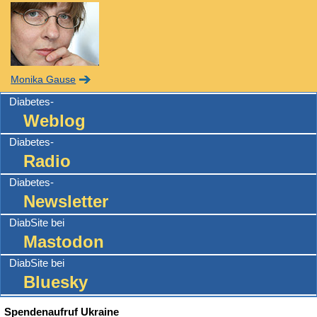
Monika Gause
Diabetes-
Weblog
Diabetes-
Radio
Diabetes-
Newsletter
DiabSite bei
Mastodon
DiabSite bei
Bluesky
Spendenaufruf Ukraine