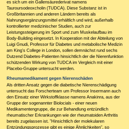
es sich um ein Gallensäurederivat namens
Tauroursodeoxcholin (TUDCA). Diese Substanz ist in
Großbritannien und anderen Ländern bereits als
Nahrungsergänzungsmittel erhältlich und wird, außerhalb
kontrollierter medizinischer Studien, auch zur
Leistungssteigerung im Sport und zum Muskelaufbau im
Body-Building eingesetzt. In Kooperation mit der Abteilung von
Luigi Gnudi, Professor für Diabetes und metabolische Medizin
am King's College in London, sollen demnächst rund sechs
Dutzend Diabetes-Patienten hinsichtlich der die Nierenfunktion
schützenden Wirkung von TUDCA im Vergleich mit einer
Placebo-Gruppe untersucht werden.
Rheumamedikament gegen Nierenschäden
Als dritten Ansatz gegen die diabetische Nierenschädigung
untersucht das Forscherteam um Professor Insermann auch
den Einsatz einer Wirkstoffklasse namens Anakinra, aus der
Gruppe der sogenannter Biolocials - einer neuen
Medikamentengruppe, die zur Behandlung entzündlich
rheumatischer Erkrankungen wie der rheumatoiden Arthritis
bereits zugelassen ist. "Hinsichtlich der molekularen
Entzündungsprozesse gibt es einige Ähnlichkeiten", so