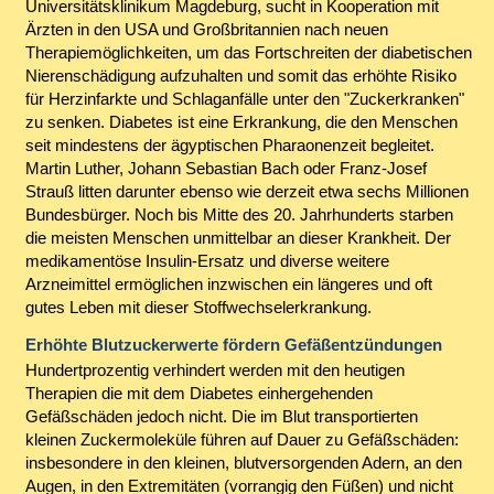
Universitätsklinikum Magdeburg, sucht in Kooperation mit
Ärzten in den USA und Großbritannien nach neuen
Therapiemöglichkeiten, um das Fortschreiten der diabetischen
Nierenschädigung aufzuhalten und somit das erhöhte Risiko
für Herzinfarkte und Schlaganfälle unter den "Zuckerkranken"
zu senken. Diabetes ist eine Erkrankung, die den Menschen
seit mindestens der ägyptischen Pharaonenzeit begleitet.
Martin Luther, Johann Sebastian Bach oder Franz-Josef
Strauß litten darunter ebenso wie derzeit etwa sechs Millionen
Bundesbürger. Noch bis Mitte des 20. Jahrhunderts starben
die meisten Menschen unmittelbar an dieser Krankheit. Der
medikamentöse Insulin-Ersatz und diverse weitere
Arzneimittel ermöglichen inzwischen ein längeres und oft
gutes Leben mit dieser Stoffwechselerkrankung.
Erhöhte Blutzuckerwerte fördern Gefäßentzündungen
Hundertprozentig verhindert werden mit den heutigen
Therapien die mit dem Diabetes einhergehenden
Gefäßschäden jedoch nicht. Die im Blut transportierten
kleinen Zuckermoleküle führen auf Dauer zu Gefäßschäden:
insbesondere in den kleinen, blutversorgenden Adern, an den
Augen, in den Extremitäten (vorrangig den Füßen) und nicht