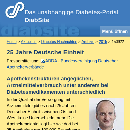
Das unabhängige Diabetes-Portal
DiabSite
Menü öffnen
Home
>
Aktuelles
>
Diabetes-Nachrichten
>
Archive
>
2015
> 150922
25 Jahre Deutsche Einheit
Pressemitteilung:
ABDA - Bundesvereinigung Deutscher
Apothekerverbände
Apothekenstrukturen angeglichen,
Arzneimittelverbrauch unter anderem bei
Diabetesmedikamenten unterschiedlich
In der Qualität der Versorgung mit
Arzneimitteln gibt es nach 25 Jahren
Deutscher Einheit zwischen Ost und
West keine Unterschiede mehr. Die
Apothekendichte liegt hier wie dort bei
25 Apotheken pro 100.000 Einwohnern