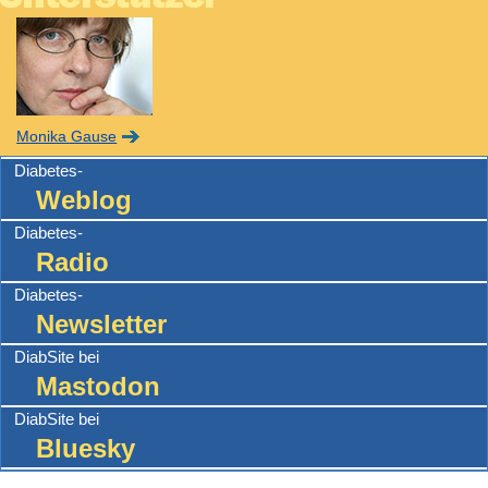
Monika Gause
Diabetes-
Weblog
Diabetes-
Radio
Diabetes-
Newsletter
DiabSite bei
Mastodon
DiabSite bei
Bluesky