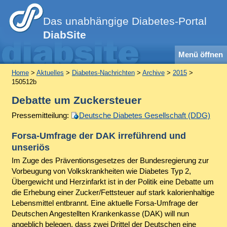
Das unabhängige Diabetes-Portal
DiabSite
Menü öffnen
Home
>
Aktuelles
>
Diabetes-Nachrichten
>
Archive
>
2015
>
150512b
Debatte um Zuckersteuer
Pressemitteilung:
Deutsche Diabetes Gesellschaft (DDG)
Forsa-Umfrage der DAK irreführend und
unseriös
Im Zuge des Präventionsgesetzes der Bundesregierung zur
Vorbeugung von Volkskrankheiten wie Diabetes Typ 2,
Übergewicht und Herzinfarkt ist in der Politik eine Debatte um
die Erhebung einer Zucker/Fettsteuer auf stark kalorienhaltige
Lebensmittel entbrannt. Eine aktuelle Forsa-Umfrage der
Deutschen Angestellten Krankenkasse (DAK) will nun
angeblich belegen, dass zwei Drittel der Deutschen eine