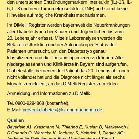
den untersuchten Entzündungsmarkern Interleukin (IL)-1ß, IL-
6, IL-8 und dem Tumornekrosefaktor (TNF) und somit keine
Hinweise auf mögliche Krankheitsmechanismen.
Im DiMelli Register werden bayernweit die Neuerkrankungen
aller Diabetestypen bei Kindern und Jugendlichen bis zum
20. Lebensjahr erfasst. Mittels Laboranalysen werden die
Betazellrestfunktion und der Autoantikörper-Status der
Patienten untersucht, um den Diabetestyp genau
klassifizieren und die Therapie optimieren zu können. Alle
niedergelassenen und Klinikärzte in Bayern sind aufgerufen,
Diabetesfälle, bei denen der Patient das 20. Lebensjahr noch
nicht vollendet hat und die Diagnose nicht länger als sechs
Monate zurückliegt, an das DiMelli-Register zu melden.
Anmeldung und Informationen zu DiMelli:
Tel. 0800-8284868 (kostenfrei),
E-Mail:
prevent.diabetes@lrz.uni-muenchen.de
Quellen
Beyerlein A1, Krasmann M, Thiering E, Kusian D, Markevych I,
D'Orlando O, Warncke K, Jochner S, Heinrich J, Ziegler AG:
Ambient Air Pollution and Early Manifestation of Type 1