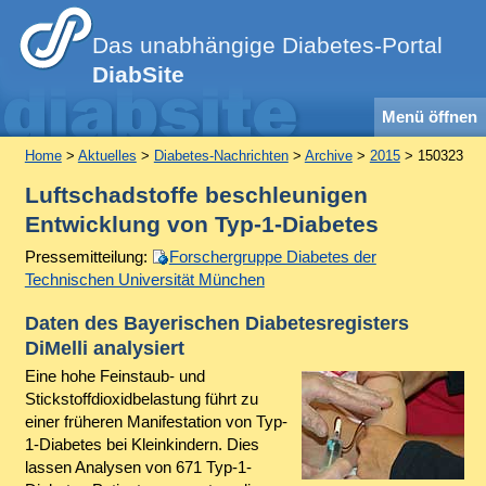
Das unabhängige Diabetes-Portal
DiabSite
Menü öffnen
Home
>
Aktuelles
>
Diabetes-Nachrichten
>
Archive
>
2015
> 150323
Luftschadstoffe beschleunigen
Entwicklung von Typ-1-Diabetes
Pressemitteilung:
Forschergruppe Diabetes der
Technischen Universität München
Daten des Bayerischen Diabetesregisters
DiMelli analysiert
Eine hohe Feinstaub- und
Stickstoffdioxidbelastung führt zu
einer früheren Manifestation von Typ-
1-Diabetes bei Kleinkindern. Dies
lassen Analysen von 671 Typ-1-