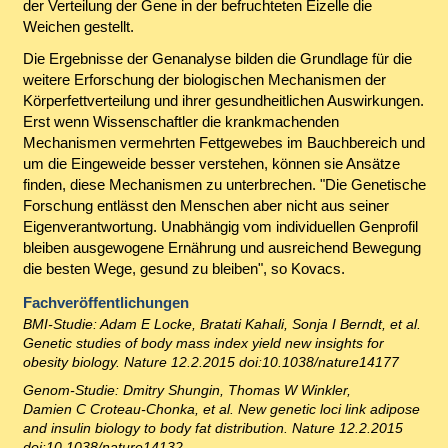
der Verteilung der Gene in der befruchteten Eizelle die
Weichen gestellt.
Die Ergebnisse der Genanalyse bilden die Grundlage für die
weitere Erforschung der biologischen Mechanismen der
Körperfettverteilung und ihrer gesundheitlichen Auswirkungen.
Erst wenn Wissenschaftler die krankmachenden
Mechanismen vermehrten Fettgewebes im Bauchbereich und
um die Eingeweide besser verstehen, können sie Ansätze
finden, diese Mechanismen zu unterbrechen. "Die Genetische
Forschung entlässt den Menschen aber nicht aus seiner
Eigenverantwortung. Unabhängig vom individuellen Genprofil
bleiben ausgewogene Ernährung und ausreichend Bewegung
die besten Wege, gesund zu bleiben", so Kovacs.
Fachveröffentlichungen
BMI-Studie: Adam E Locke, Bratati Kahali, Sonja I Berndt, et al.
Genetic studies of body mass index yield new insights for
obesity biology. Nature 12.2.2015 doi:10.1038/nature14177
Genom-Studie: Dmitry Shungin, Thomas W Winkler,
Damien C Croteau-Chonka, et al. New genetic loci link adipose
and insulin biology to body fat distribution. Nature 12.2.2015
doi:10.1038/nature14132