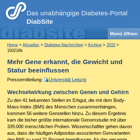
Das unabhängige Diabetes-Portal
DiabSite
Menü öffnen
Home
>
Aktuelles
>
Diabetes-Nachrichten
>
Archive
>
2015
>
150216b
Mehr Gene erkannt, die Gewicht und
Statur beeinflussen
Pressemitteilung:
Universität Leipzig
Wechselwirkung zwischen Genen und Gehirn
Zu den 41 bekannten Stellen im Erbgut, die mit dem Body-
Mass-Index (BMI) des Menschen zusammenhängen,
kommen 56 weitere Genstellen hinzu. Zu diesem Ergebnis
kam die bisher größte internationale Genomstudie mit über
339.000 menschlichen Proben. Wissenschaftler gehen davon
aus, dass die häufigen Adipositas-assoziierten Genvarianten
den BMI zu rund 21 Prozent beeinflussen, für das gesamte