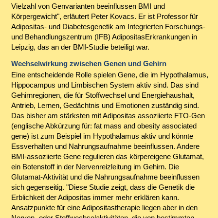
Vielzahl von Genvarianten beeinflussen BMI und
Körpergewicht", erläutert Peter Kovacs. Er ist Professor für
Adipositas- und Diabetesgenetik am Integrierten Forschungs-
und Behandlungszentrum (IFB) AdipositasErkrankungen in
Leipzig, das an der BMI-Studie beteiligt war.
Wechselwirkung zwischen Genen und Gehirn
Eine entscheidende Rolle spielen Gene, die im Hypothalamus,
Hippocampus und Limbischen System aktiv sind. Das sind
Gehirnregionen, die für Stoffwechsel und Energiehaushalt,
Antrieb, Lernen, Gedächtnis und Emotionen zuständig sind.
Das bisher am stärksten mit Adipositas assoziierte FTO-Gen
(englische Abkürzung für: fat mass and obesity associated
gene) ist zum Beispiel im Hypothalamus aktiv und könnte
Essverhalten und Nahrungsaufnahme beeinflussen. Andere
BMI-assoziierte Gene regulieren das körpereigene Glutamat,
ein Botenstoff in der Nervenreizleitung im Gehirn. Die
Glutamat-Aktivität und die Nahrungsaufnahme beeinflussen
sich gegenseitig. "Diese Studie zeigt, dass die Genetik die
Erblichkeit der Adipositas immer mehr erklären kann.
Ansatzpunkte für eine Adipositastherapie liegen aber in den
Nerven- oder Stoffwechselaktivitäten, die von bestimmten