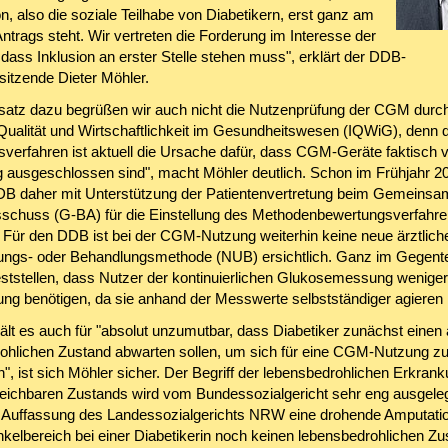
on, also die soziale Teilhabe von Diabetikern, erst ganz am
ntrags steht. Wir vertreten die Forderung im Interesse der
 dass Inklusion an erster Stelle stehen muss", erklärt der DDB-
itzende Dieter Möhler.
atz dazu begrüßen wir auch nicht die Nutzenprüfung der CGM durc
r Qualität und Wirtschaftlichkeit im Gesundheitswesen (IQWiG), denn 
verfahren ist aktuell die Ursache dafür, dass CGM-Geräte faktisch 
 ausgeschlossen sind", macht Möhler deutlich. Schon im Frühjahr 2
DB daher mit Unterstützung der Patientenvertretung beim Gemeins
chuss (G-BA) für die Einstellung des Methodenbewertungsverfahr
. Für den DDB ist bei der CGM-Nutzung weiterhin keine neue ärztlich
ngs- oder Behandlungsmethode (NUB) ersichtlich. Ganz im Gegente
ststellen, dass Nutzer der kontinuierlichen Glukosemessung weniger 
ung benötigen, da sie anhand der Messwerte selbstständiger agieren
lt es auch für "absolut unzumutbar, dass Diabetiker zunächst einen 
ohlichen Zustand abwarten sollen, um sich für eine CGM-Nutzung z
en", ist sich Möhler sicher. Der Begriff der lebensbedrohlichen Erkran
leichbaren Zustands wird vom Bundessozialgericht sehr eng ausgeleg
h Auffassung des Landessozialgerichts NRW eine drohende Amputati
kelbereich bei einer Diabetikerin noch keinen lebensbedrohlichen Zu