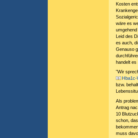
Kosten ent
Krankengel
Sozialgeri
wäre es we
umgehend e
Leid des D
es auch, d
Genauso g
durchführe
handelt es
"Wir sprec
Hba1c-
bzw. behal
Lebenssitua
Als proble
Antrag nac
10 Blutzuc
schon, dass
bekommen, 
muss davon