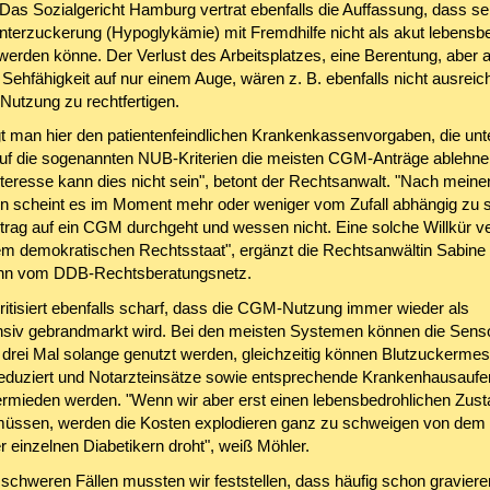
 Das Sozialgericht Hamburg vertrat ebenfalls die Auffassung, dass se
terzuckerung (Hypoglykämie) mit Fremdhilfe nicht als akut lebensbe
t werden könne. Der Verlust des Arbeitsplatzes, eine Berentung, aber 
 Sehfähigkeit auf nur einem Auge, wären z. B. ebenfalls nicht ausrei
utzung zu rechtfertigen.
gt man hier den patientenfeindlichen Krankenkassenvorgaben, die unt
uf die sogenannten NUB-Kriterien die meisten CGM-Anträge ablehn
nteresse kann dies nicht sein", betont der Rechtsanwalt. "Nach meine
n scheint es im Moment mehr oder weniger vom Zufall abhängig zu s
rag auf ein CGM durchgeht und wessen nicht. Eine solche Willkür ve
nem demokratischen Rechtsstaat", ergänzt die Rechtsanwältin Sabine
n vom DDB-Rechtsberatungsnetz.
itisiert ebenfalls scharf, dass die CGM-Nutzung immer wieder als
nsiv gebrandmarkt wird. Bei den meisten Systemen können die Sens
s drei Mal solange genutzt werden, gleichzeitig können Blutzuckerm
reduziert und Notarzteinsätze sowie entsprechende Krankenhausaufen
ermieden werden. "Wenn wir aber erst einen lebensbedrohlichen Zus
üssen, werden die Kosten explodieren ganz zu schweigen von dem 
r einzelnen Diabetikern droht", weiß Möhler.
 schweren Fällen mussten wir feststellen, dass häufig schon gravier