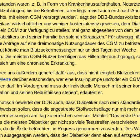
standen waren, z. B. in Form von Krankenhausaufenthalten, Notarzte
dzahlungen, bis die Betroffenen, allerdings meist auch erst nach Anr
chts, mit einem CGM versorgt wurden", sagt der DDB-Bundesvorsitze
itaus wirtschaftlicher und weniger kostenintensiv gewesen, dem Diab
in CGM zur Verfügung zu stellen, mal ganz abgesehen von dem pe
iabetikers und seiner Familie bei solchen Strapazen." Für abwegig hä
ie Anträge auf eine dreimonatige Nutzungsdauer des CGM zu befriste
ut könnte man Blutzuckermessungen nur an drei Tagen der Woche
n. Die meisten CGM-Nutzer benötigen das Hilfsmittel durchgängig, sc
 sich um eine chronische Erkrankung.
hen uns außerdem generell dafür aus, dass nicht lediglich Blutzucker
Werte
darüber entscheiden, wer eine Insulinpumpe und/oder ein C
ten darf. Im Vordergrund muss der individuelle Mensch mit seiner ko
tion und seinen Bedürfnissen stehen", erläutert er.
matisch bewertet der DDB auch, dass Diabetiker nach dem standardis
hweisen sollen, dass die angestrebte Stoffwechsellage nur mit mehr 
kermessungen am Tag zu erreichen sein soll. Möhler: "Das erste Pro
 die meisten Diabetiker gar nicht so viele Teststreifen verschrieben
da die Ärzte befürchten, in Regress genommen zu werden. Des We
 ausgegangen werden, dass der Diabetiker dann eben auf entspre