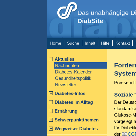
Das unabhängige Di
DiabSite
Home
Suche
Inhalt
Hilfe
Kontakt
Aktuelles
Forder
Nachrichten
Diabetes-Kalender
Syste
Gesundheitspolitik
Pressemitt
Newsletter
Diabetes-Infos
Soziale 
Diabetes im Alltag
Der Deutsc
standardis
Ernährung
Glukose-M
Schwerpunktthemen
vorgelegt 
für Diabeti
Wegweiser Diabetes
der
CG