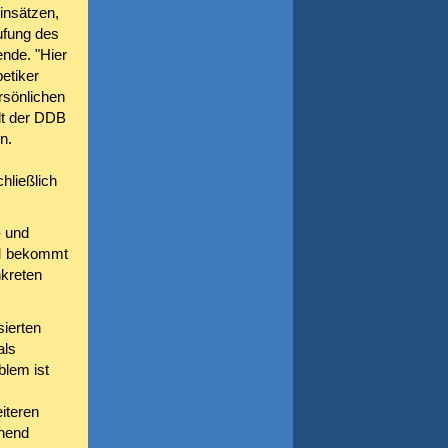
insätzen,
ufung des
nde. "Hier
etiker
rsönlichen
lt der DDB
n.
hließlich
- und
GM bekommt
nkreten
ierten
als
blem ist
iteren
chend