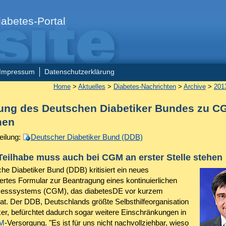
abetes-Portal
Impressum
Datenschutzerklärung
Home
>
Aktuelles
>
Diabetes-Nachrichten
>
Archive
>
201
ung des Deutschen Diabetiker Bundes zu C
men
eilung:
Deutscher Diabetiker Bund (DDB)
Teilhabe muss auch bei CGM an erster Stelle stehen
he Diabetiker Bund (DDB) kritisiert ein neues
iertes Formular zur Beantragung eines kontinuierlichen
esssystems (CGM), das diabetesDE vor kurzem
hat. Der DDB, Deutschlands größte Selbsthilfeorganisation
ker, befürchtet dadurch sogar weitere Einschränkungen in
M
-Versorgung. "Es ist für uns nicht nachvollziehbar, wieso