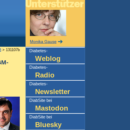
Monika Gause
3
> 131107b
Diabetes-
Weblog
GM-
Diabetes-
Radio
Diabetes-
Newsletter
DiabSite bei
Mastodon
DiabSite bei
Bluesky