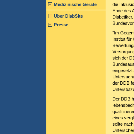
Medizinische Geräte
die Inklusi
Ende des A
Über DiabSite
Diabetiker,
Bundesvors
Presse
"Im Gegens
Institut fü
Bewertungs
Versorgung
sich der D
Bundesauss
eingesetzt
Untersuchu
der DDB fe
Unterstütz
Der DDB hä
lebensbedr
qualifizier
eines verg
sollte nac
Unterschen