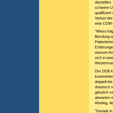
darstellen.
schwere Un
qualifizier
Verlust der
eine CGM-N
"Wieso fol
Berufung a
Patienteni
Erfahrunge
wessen Ant
sich in ei
Westerman
Der DDB kr
kosteninte
doppelt bi
drastisch 
gänzlich v
abwarten m
Abstieg, de
"Gerade in