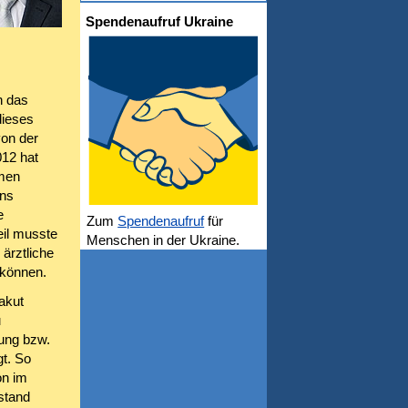
Spendenaufruf Ukraine
h das
dieses
von der
012 hat
amen
ens
e
Zum
Spendenaufruf
für
il musste
Menschen in der Ukraine.
ärztliche
 können.
akut
u
kung bzw.
t. So
on im
stand