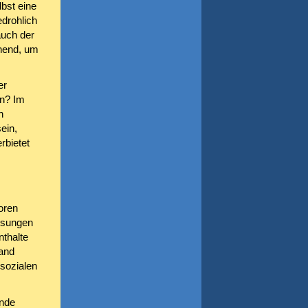
lbst eine
drohlich
auch der
chend, um
er
en? Im
n
ein,
rbietet
oren
essungen
thalte
tand
sozialen
ende