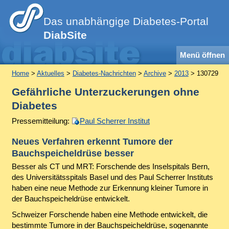
Das unabhängige Diabetes-Portal
DiabSite
Menü öffnen
Home
>
Aktuelles
>
Diabetes-Nachrichten
>
Archive
>
2013
> 130729
Gefährliche Unterzuckerungen ohne
Diabetes
Pressemitteilung:
Paul Scherrer Institut
Neues Verfahren erkennt Tumore der
Bauchspeicheldrüse besser
Besser als CT und MRT: Forschende des Inselspitals Bern,
des Universitätsspitals Basel und des Paul Scherrer Instituts
haben eine neue Methode zur Erkennung kleiner Tumore in
der Bauchspeicheldrüse entwickelt.
Schweizer Forschende haben eine Methode entwickelt, die
bestimmte Tumore in der Bauchspeicheldrüse, sogenannte