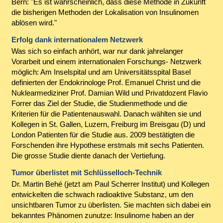
Bern: "Es ist wahrscheinlich, dass diese Methode in Zukunft
die bisherigen Methoden der Lokalisation von Insulinomen
ablösen wird."
Erfolg dank internationalem Netzwerk
Was sich so einfach anhört, war nur dank jahrelanger
Vorarbeit und einem internationalen Forschungs- Netzwerk
möglich: Am Inselspital und am Universitätsspital Basel
definierten der Endokrinologe Prof. Emanuel Christ und die
Nuklearmediziner Prof. Damian Wild und Privatdozent Flavio
Forrer das Ziel der Studie, die Studienmethode und die
Kriterien für die Patientenauswahl. Danach wählten sie und
Kollegen in St. Gallen, Luzern, Freiburg im Breisgau (D) und
London Patienten für die Studie aus. 2009 bestätigten die
Forschenden ihre Hypothese erstmals mit sechs Patienten.
Die grosse Studie diente danach der Vertiefung.
Tumor überlistet mit Schlüsselloch-Technik
Dr. Martin Behé (jetzt am Paul Scherrer Institut) und Kollegen
entwickelten die schwach radioaktive Substanz, um den
unsichtbaren Tumor zu überlisten. Sie machten sich dabei ein
bekanntes Phänomen zunutze: Insulinome haben an der