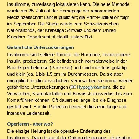
Insulinome, zuverlässig lokalisieren kann. Die neue Methode
wurde am 25. Juli auf der Homepage der renommierten
Medizinzeitschrift Lancet publiziert; die Print-Publikation folgt
im September. Die Studie wurde vom Schweizerischen
Nationalfonds, der Krebsliga Schweiz und dem United
Kingdom Department of Health unterstützt.
Gefährliche Unterzuckerungen
Insulinome sind seltene Tumore, die Hormone, insbesondere
Insulin, produzieren. Sie befinden sich normalerweise in der
Bauchspeicheldrüse (Pankreas) und sind meistens gutartig
und klein (ca. 1 bis 1.5 cm im Durchmesser). Da sie aber
unreguliert Insulin ausschütten, verursachen sie immer wieder
gefährliche Unterzuckerungen (
Hypoglykämien
), die zu
Verwirrtheit, Krampfanfällen und Bewusstseinsverlust bis zum
Koma führen können. Oft dauert es lange, bis die Diagnose
gestellt wird. Für die Patienten bedeutet dies eine lange und
intensive Leidenszeit.
Operieren - aber wo?
Die einzige Heilung ist die operative Entfernung des
Insulinoms. Dazu braucht der Chirurg die genaue Lokalisation