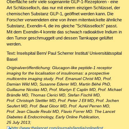
Oberfläche sehr viele sogenannte GLP-1-Rezeptoren - eine
Art Schlüsselloch, das nur mit einem einzigen Schlüssel, der
chemischen Substanz GLP-1, geöffnet werden kann. Die
Forscher verwendeten eine von ihnen mitentwickelte ähnliche
Substanz, Exendin-4, die ins gleiche "Schlüsselloch" passt.
Mit dem Exendin-4 konnte das schwach radioaktive Indium in
den Tumor geschmuggelt und dessen Tarnkappe gelüftet
werden.
Text: Inselspital Bern/ Paul Scherrer Institut/ Universitätsspital
Basel
Originalveröffentlichung:
Glucagon-like peptide-1 receptor
imaging for the localisation of insulinomas: a prospective
multicentre imaging study
. Prof. Emanuel Christ MD, Prof.
Damian Wild MD, Susanne Ederer MD, Martin Béhé PhD,
Guillaume Nicolas MD, Prof. Martyn E Caplin MD, Prof. Michael
Brändle MD, Thomas Clerici MD, Stefan Fischli MD,
Prof. Christoph Stettler MD, Prof. Peter J Ell MD, Prof. Jochen
Seufert MD, Prof. Beat Gloor MD, Prof. Aurel Perren MD,
Prof. Jean Claude Reubi MD, Flavio Forrer MD. The Lancet
Diabetes & Endocrinology, Early Online Publication,
25 July 2013;
http://www.thelancet.com/journals/landia/onlinefirst