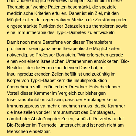
oder andere mögliche Nebenwirkungen. Somit bleibt diese
Therapie auf wenige Patienten beschränkt, die spezielle
medizinische Kriterien erfüllen. Daher ist ein Ziel, mit den
Möglichkeiten der regenerativen Medizin die Zerstörung oder
eingeschränkte Funktion der Betazellen zu therapieren sowie
eine Immuntherapie des Typ-1-Diabetes zu entwickeln.
Damit noch mehr Betroffene von dieser Therapieform
profitieren, seien ganz neue therapeutische Möglichkeiten
notwendig, so Professor Bornstein. "Wir erforschen gerade
einen von einem israelischen Unternehmen entwickelten "Bio-
Reaktor", der die Form einer kleinen Dose hat, mit
Insulinproduzierenden Zellen befüllt ist und zukünftig im
Körper von Typ-1-Diabetikern die Insulinproduktion
übernehmen soll", erläutert der Dresdner. Entscheidender
Vorteil dieser Kammer im Vergleich zur bisherigen
Inseltransplantation soll sein, dass der Empfänger keine
Immunsuppressiva mehr einnehmen muss, da die Kammer
die Inselzellen vor der Immunantwort des Empfängers,
nämlich der Abstoßung der Zellen, schützt. Derzeit wird der
Bio-Reaktor im Tiermodell untersucht und ist noch nicht am
Menschen einsetzbar.