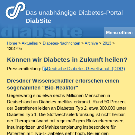
Das unabhängige Diabetes-Portal
DiabSite
Menü öffnen
Home
>
Aktuelles
>
Diabetes-Nachrichten
>
Archive
>
2013
>
130429b
Können wir Diabetes in Zukunft heilen?
Pressemitteilung:
Deutsche Diabetes Gesellschaft (DDG)
Dresdner Wissenschaftler erforschen einen
sogenannten "Bio-Reaktor"
Gegenwärtig sind etwa sechs Millionen Menschen in
Deutschland an Diabetes mellitus erkrankt. Rund 90 Prozent
der Betroffenen leiden an Diabetes Typ 2, etwa 300.000 unter
Diabetes Typ 1. Die Stoffwechselerkrankung ist nicht heilbar,
der Therapieaufwand mit regelmäßigem Blutzuckermessen,
Insulinspritzen und Mahlzeitenplanung insbesondere für
Patienten mit Typ-1-Diabetes sehr hoch. Bei einigen