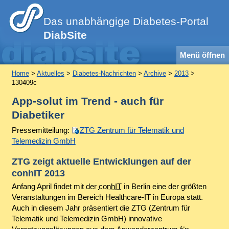
Das unabhängige Diabetes-Portal
DiabSite
Menü öffnen
Home
>
Aktuelles
>
Diabetes-Nachrichten
>
Archive
>
2013
>
130409c
App-solut im Trend - auch für
Diabetiker
Pressemitteilung:
ZTG Zentrum für Telematik und
Telemedizin GmbH
ZTG zeigt aktuelle Entwicklungen auf der
conhIT 2013
Anfang April findet mit der
conhIT
in Berlin eine der größten
Veranstaltungen im Bereich Healthcare-IT in Europa statt.
Auch in diesem Jahr präsentiert die ZTG (Zentrum für
Telematik und Telemedizin GmbH) innovative