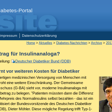
abetes-Portal
Impressum
Datenschutzerklärung
Home
>
Aktuelles
>
Diabetes-Nachrichten
>
Archive
>
201
trag für Insulinanaloga?
eilung:
Deutscher Diabetiker Bund (DDB)
t vor weiteren Kosten für Diabetiker
rtigen medizinischen Versorgung von Menschen mit
roht eine weitere Einschränkung. Der Gemeinsame
chuss (G-BA) sieht vor, moderne Insulinanaloga mit
betrag zu belegen. "Patienten müssten dann die Differenz
ehrpreis des Normalinsulins selbst bezahlen - das ist ein
ritisiert der Bundesvorsitzende des Deutschen Diabetiker
B), Dieter Möhler. Diese mögliche Regelung trifft Typ-1-