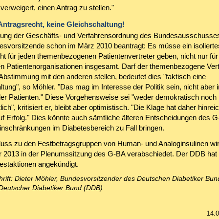
erweigert, einen Antrag zu stellen."
 Antragsrecht, keine Gleichschaltung!
ung der Geschäfts- und Verfahrensordnung des Bundesausschusses
vorsitzende schon im März 2010 beantragt: Es müsse ein isolierte
ht für jeden themenbezogenen Patientenvertreter geben, nicht nur für
n Patientenorganisationen insgesamt. Darf der themenbezogene Vert
Abstimmung mit den anderen stellen, bedeutet dies "faktisch eine
tung", so Möhler. "Das mag im Interesse der Politik sein, nicht aber 
der Patienten." Diese Vorgehensweise sei "weder demokratisch noch
lich", kritisiert er, bleibt aber optimistisch. "Die Klage hat daher hinre
uf Erfolg." Dies könnte auch sämtliche älteren Entscheidungen des 
inschränkungen im Diabetesbereich zu Fall bringen.
uss zu den Festbetragsgruppen von Human- und Analoginsulinen wi
r 2013 in der Plenumssitzung des G-BA verabschiedet. Der DDB hat
estaktionen angekündigt.
hrift: Dieter Möhler, Bundesvorsitzender des Deutschen Diabetiker Bu
 Deutscher Diabetiker Bund (DDB)
14.