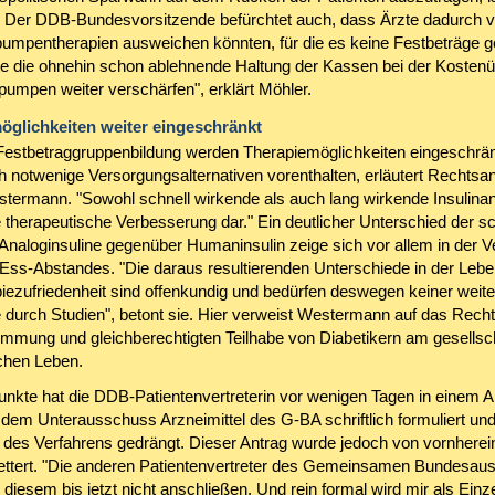
" Der DDB-Bundesvorsitzende befürchtet auch, dass Ärzte dadurch 
npumpentherapien ausweichen könnten, für die es keine Festbeträge g
e die ohnehin schon ablehnende Haltung der Kassen bei der Koste
pumpen weiter verschärfen", erklärt Möhler.
öglichkeiten weiter eingeschränkt
Festbetraggruppenbildung werden Therapiemöglichkeiten eingeschrä
h notwenige Versorgungsalternativen vorenthalten, erläutert Rechtsan
termann. "Sowohl schnell wirkende als auch lang wirkende Insulina
e therapeutische Verbesserung dar." Ein deutlicher Unterschied der sc
Analoginsuline gegenüber Humaninsulin zeige sich vor allem in der 
-Ess-Abstandes. "Die daraus resultierenden Unterschiede in der Lebe
iezufriedenheit sind offenkundig und bedürfen deswegen keiner weit
durch Studien", betont sie. Hier verweist Westermann auf das Recht
immung und gleichberechtigten Teilhabe von Diabetikern am gesellsch
ichen Leben.
punkte hat die DDB-Patientenvertreterin vor wenigen Tagen in einem A
dem Unterausschuss Arzneimittel des G-BA schriftlich formuliert und
g des Verfahrens gedrängt. Dieser Antrag wurde jedoch von vornherei
tert. "Die anderen Patientenvertreter des Gemeinsamen Bundesau
 diesem bis jetzt nicht anschließen. Und rein formal wird mir als Ein