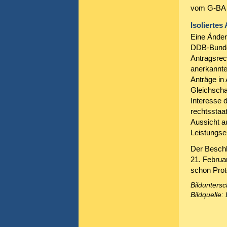
vom G-BA v
Isoliertes
Eine Änder
DDB-Bundes
Antragsrec
anerkannte
Anträge in 
Gleichschal
Interesse 
rechtsstaat
Aussicht a
Leistungse
Der Beschl
21. Februa
schon Prot
Bilduntersc
Bildquelle: