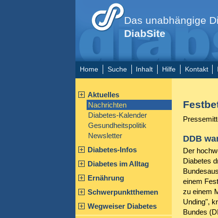
Das unabhängige Di
DiabSite
Home
Suche
Inhalt
Hilfe
Kontakt
Aktuelles
Festbe
Nachrichten
Diabetes-Kalender
Pressemitt
Gesundheitspolitik
Newsletter
DDB warn
Diabetes-Infos
Der hochwe
Diabetes d
Diabetes im Alltag
Bundesauss
Ernährung
einem Fest
zu einem M
Schwerpunktthemen
Unding", k
Wegweiser Diabetes
Bundes (DD