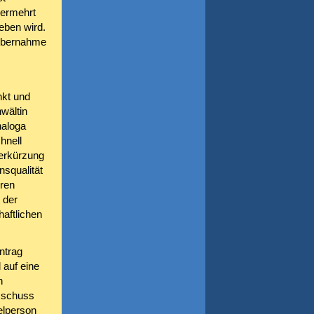
vermehrt
eben wird.
nübernahme
nkt und
wältin
naloga
hnell
Verkürzung
nsqualität
eren
 der
aftlichen
ntrag
 auf eine
n
sschuss
zelperson