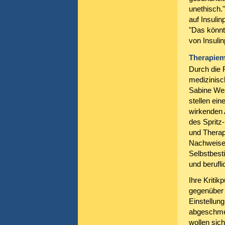
unethisch.
auf Insuli
"Das könnt
von Insulin
Therapiem
Durch die 
medizinisc
Sabine Wes
stellen ein
wirkenden 
des Spritz
und Therap
Nachweise 
Selbstbest
und berufl
Ihre Kritik
gegenüber 
Einstellun
abgeschmet
wollen sich