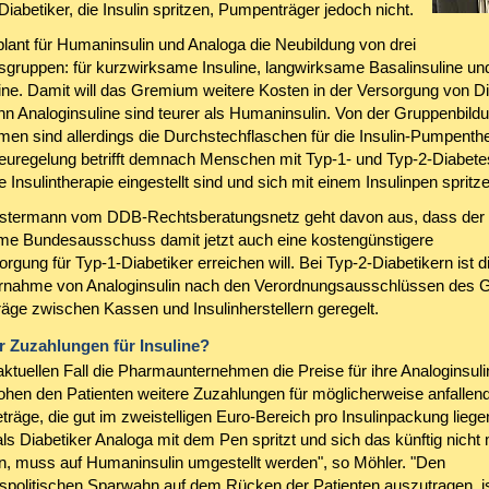
iabetiker, die Insulin spritzen, Pumpenträger jedoch nicht.
lant für Humaninsulin und Analoga die Neubildung von drei
sgruppen: für kurzwirksame Insuline, langwirksame Basalinsuline un
ine. Damit will das Gremium weitere Kosten in der Versorgung von Di
nn Analoginsuline sind teurer als Humaninsulin. Von der Gruppenbild
n sind allerdings die Durchstechflaschen für die Insulin-Pumpenthe
euregelung betrifft demnach Menschen mit Typ-1- und Typ-2-Diabetes
te Insulintherapie eingestellt sind und sich mit einem Insulinpen spritz
stermann vom DDB-Rechtsberatungsnetz geht davon aus, dass der
 Bundesausschuss damit jetzt auch eine kostengünstigere
orgung für Typ-1-Diabetiker erreichen will. Bei Typ-2-Diabetikern ist d
rnahme von Analoginsulin nach den Verordnungsausschlüssen des 
räge zwischen Kassen und Insulinherstellern geregelt.
 Zuzahlungen für Insuline?
aktuellen Fall die Pharmaunternehmen die Preise für ihre Analoginsuli
ohen den Patienten weitere Zuzahlungen für möglicherweise anfallen
träge, die gut im zweistelligen Euro-Bereich pro Insulinpackung liege
ls Diabetiker Analoga mit dem Pen spritzt und sich das künftig nicht
nn, muss auf Humaninsulin umgestellt werden", so Möhler. "Den
spolitischen Sparwahn auf dem Rücken der Patienten auszutragen, i