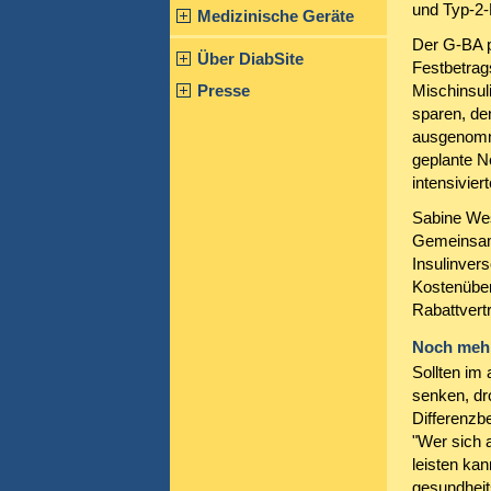
und Typ-2-D
Medizinische Geräte
Der G-BA p
Über DiabSite
Festbetrag
Presse
Mischinsul
sparen, de
ausgenomme
geplante N
intensivier
Sabine We
Gemeinsame
Insulinvers
Kostenübe
Rabattvert
Noch mehr
Sollten im 
senken, dr
Differenzbe
"Wer sich a
leisten ka
gesundheit