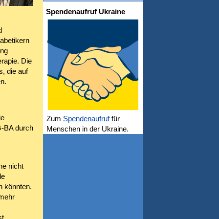
Spendenaufruf Ukraine
d
abetikern
ung
rapie. Die
, die auf
en.
ie
Zum
Spendenaufruf
für
G-BA durch
Menschen in der Ukraine.
ne nicht
de
n könnten.
 mehr
st