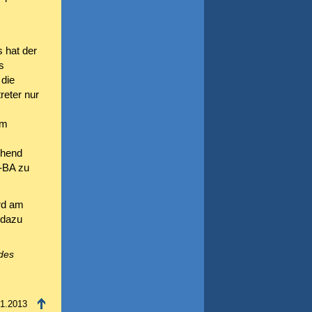
 hat der
s
 die
reter nur
im
ichend
G-BA zu
rd am
 dazu
ndes
01.2013