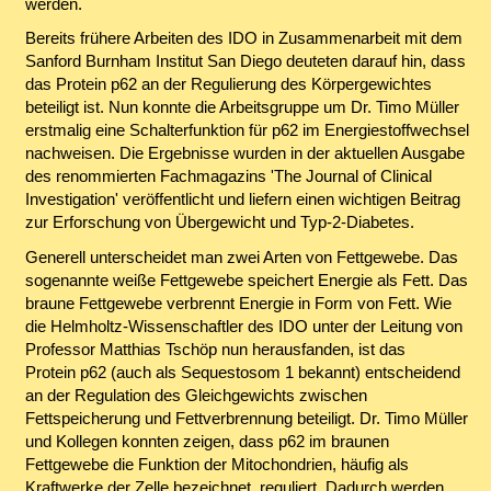
werden.
Bereits frühere Arbeiten des IDO in Zusammenarbeit mit dem
Sanford Burnham Institut San Diego deuteten darauf hin, dass
das Protein p62 an der Regulierung des Körpergewichtes
beteiligt ist. Nun konnte die Arbeitsgruppe um Dr. Timo Müller
erstmalig eine Schalterfunktion für p62 im Energiestoffwechsel
nachweisen. Die Ergebnisse wurden in der aktuellen Ausgabe
des renommierten Fachmagazins 'The Journal of Clinical
Investigation' veröffentlicht und liefern einen wichtigen Beitrag
zur Erforschung von Übergewicht und Typ-2-Diabetes.
Generell unterscheidet man zwei Arten von Fettgewebe. Das
sogenannte weiße Fettgewebe speichert Energie als Fett. Das
braune Fettgewebe verbrennt Energie in Form von Fett. Wie
die Helmholtz-Wissenschaftler des IDO unter der Leitung von
Professor Matthias Tschöp nun herausfanden, ist das
Protein p62 (auch als Sequestosom 1 bekannt) entscheidend
an der Regulation des Gleichgewichts zwischen
Fettspeicherung und Fettverbrennung beteiligt. Dr. Timo Müller
und Kollegen konnten zeigen, dass p62 im braunen
Fettgewebe die Funktion der Mitochondrien, häufig als
Kraftwerke der Zelle bezeichnet, reguliert. Dadurch werden