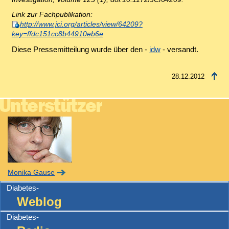
Link zur Fachpublikation:
http://www.jci.org/articles/view/64209?
key=ffdc151cc8b44910eb6e
Diese Pressemitteilung wurde über den -
idw
- versandt.
28.12.2012
Monika Gause
Diabetes-
Weblog
Diabetes-