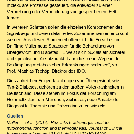
molekulare Prozesse gesteuert, die entweder zu einer
Vermehrung oder Verminderung von gespeichertem Fett
führen.
In weiteren Schritten sollen die einzelnen Komponenten des
Signalwegs und deren detailliertes Zusammenwirken erforscht
werden. Aus diesen Studien erhoffen sich die Forscher um
Dr. Timo Müller neue Strategien für die Behandlung von
Übergewicht und Diabetes. "Erweist sich p62 als ein sicherer
und spezifischer Ansatzpunkt, kann dies neue Wege in der
Bekämpfung metabolischer Erkrankungen bedeuten", so
Prof. Matthias Tschöp, Direktor des IDO.
Die zahlreichen Folgeerkrankungen von Übergewicht, wie
Typ-2-Diabetes, gehören zu den großen Volkskrankheiten in
Deutschland. Diese stehen im Fokus der Forschung am
Helmholtz Zentrum München, Ziel ist es, neue Ansätze für
Diagnostik, Therapie und Prävention zu entwickeln.
Quellen
Müller, T. et al. (2012). P62 links
β-adrenergic input to
mitochondrial function and thermogenesis, Journal of Clinical
Investigation, Volume 123
(1), doi:10.1172/JCI64209.