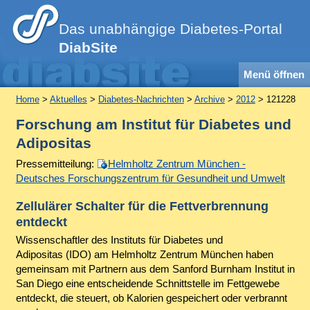
Das unabhängige Diabetes-Portal
DiabSite
Menü öffnen
Home
>
Aktuelles
>
Diabetes-Nachrichten
>
Archive
>
2012
> 121228
Forschung am Institut für Diabetes und
Adipositas
Pressemitteilung:
Helmholtz Zentrum München -
Deutsches Forschungszentrum für Gesundheit und Umwelt
Zellulärer Schalter für die Fettverbrennung
entdeckt
Wissenschaftler des Instituts für Diabetes und
Adipositas (IDO) am Helmholtz Zentrum München haben
gemeinsam mit Partnern aus dem Sanford Burnham Institut in
San Diego eine entscheidende Schnittstelle im Fettgewebe
entdeckt, die steuert, ob Kalorien gespeichert oder verbrannt